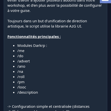
éviter d'avoir à ajouter plusieurs addons dans votre
i
workshop, et d'en plus avoir la possibilité de configurer
o
à votre guise.
n
Toujours dans un but d'unification de direction
artistique, le script utilise la librairie AzG UI.
Fonctionnalités principales :
Modules Darkrp :
/me
/do
/advert
/ano
/na
/roll
/pm
/looc
/description
-> Configuration simple et centralisée (distances