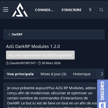
CONNEXION
S'INSCRIRE
DarkRP
AzG DarkRP Modules
1.2.0
Aucune autorisation de téléchargement
A
D
Claudio991991SVT
30 Mars 2026
u
a
t
t
Vue principale
Mises à jour (3)
Historique
Discus
e
e
u
d
r
e
Je vous présente aujourd'hui AZG RP Modules, addon
c
conçu afin de moderniser, sécuriser et optimiser un
r
é
certain nombre de commandes d'interactions de
a
DarkRP. Le but ici est de faire un tout en un afin de vous
t