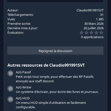
é
a
c
Auteur
Claudio991991SVT
t
Téléchargements
31
i
Vues
1 385
o
Première sortie
30 Mars 2026
n
Dernière mise à jour
26 Juillet 2026
s
0
Évaluation
:
.
0 appréciations
0
0
é
t
Rejoignez la discussion
o
i
l
Autres ressources de Claudio991991SVT
e
s
AzG Passif
(
Icône de ressource
s
Petit script tout simple, pour effectuer des RP Passifs
)
envoyés aux staff discord.
AzG Writer
Icône de ressource
Un système d'écrivain, pour écrire des livres et journaux.
AzG HUD
Icône de ressource
Un menu HUD simple d'utilisation et facilement
configurable.