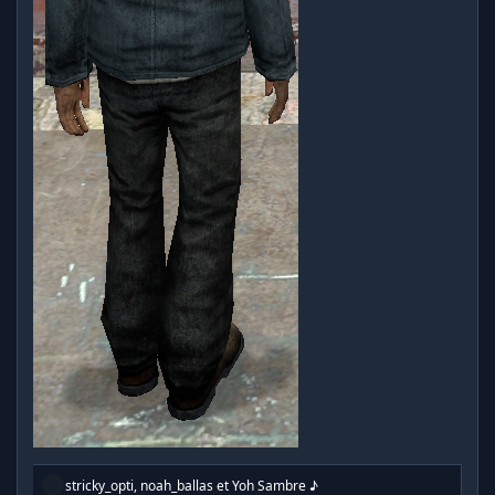
R
stricky_opti
,
noah_ballas
et
Yoh Sambre ♪