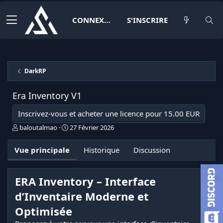
CONNEXION
S'INSCRIRE
DarkRP
Era Inventory
V1
Inscrivez-vous et acheter une licence pour 15.00 EUR
A
D
baloutalmao
27 Février 2026
u
a
t
t
Vue principale
Historique
Discussion
e
e
u
d
r
e
ERA Inventory – Interface
c
r
d’Inventaire Moderne et
é
a
Optimisée
t