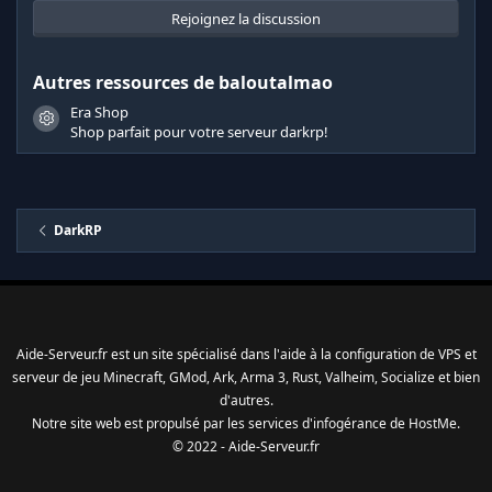
é
t
Rejoignez la discussion
o
i
l
Autres ressources de baloutalmao
e
s
Era Shop
(
Icône de ressource
s
Shop parfait pour votre serveur darkrp!
)
DarkRP
Aide-Serveur.fr est un site spécialisé dans l'aide à la configuration de VPS et
serveur de jeu Minecraft, GMod, Ark, Arma 3, Rust, Valheim, Socialize et bien
d'autres.
Notre site web est propulsé par les services d'
infogérance
de
HostMe
.
© 2022 - Aide-Serveur.fr