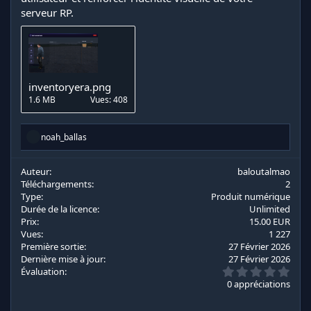
serveur RP.
inventoryera.png
1.6 MB
Vues: 408
R
noah_ballas
é
a
c
Auteur
baloutalmao
t
Téléchargements
2
i
Type
Produit numérique
o
Durée de la licence
Unlimited
n
Prix
15.00 EUR
s
Vues
1 227
:
Première sortie
27 Février 2026
Dernière mise à jour
27 Février 2026
0
Évaluation
.
0 appréciations
0
0