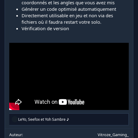
coordonnés et les angles que vous avez mis
Générer un code optimisé automatiquement
Directement utilisable en jeu et non via des
fichiers où il faudra restart votre solo.
Vérification de version
R
LeYo
,
Seefox
et
Yoh Sambre ♪
é
a
c
Auteur
Vitroze_Gaming_