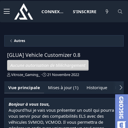
CONNEXION
S'INSCRIRE
Autres
[GLUA] Vehicle Customizer
0.8
Aucune autorisation de téléchargement
A
D
Vitroze_Gaming_
21 Novembre 2022
u
a
t
t
Vue principale
Mises à jour (1)
Historique
Discus
e
e
u
d
r
e
Bonjour à vous tous,
c
Aujourd'hui je vais vous présenter un outil qui pourra
r
é
vous servir pour des compatibilités ELS avec des
a
véhicules SVMOD, VCMOD. Il vous permettra de
t