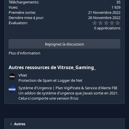
t
Téléchargements
35
i
Vues
1 929
o
Première sortie
21 Novembre 2022
n
Dernière mise à jour
26 Novembre 2022
s
0
Évaluation
:
.
0 appréciations
0
0
é
t
Rejoignez la discussion
o
i
Plus d'information
l
e
s
Autres ressources de Vitroze_Gaming_
(
s
VNet
)
Protection de Spam et Logger de Net
Système d'Urgence | Plan VigiPirate & Service d'Alerte FBI
Un addon de système d'urgence que j'avais sortie en 2021.
Celui-ci comporte une version fr/us
Autres