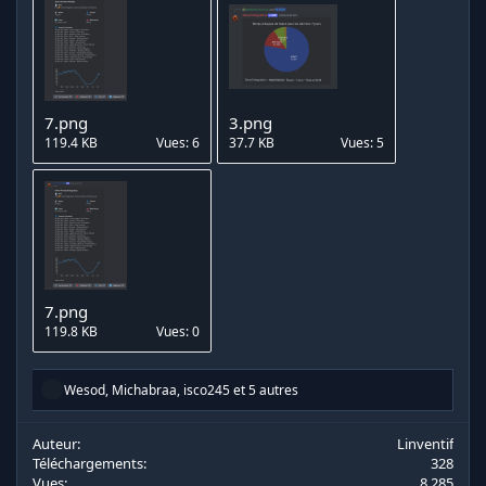
7.png
3.png
119.4 KB
Vues: 6
37.7 KB
Vues: 5
7.png
119.8 KB
Vues: 0
R
Wesod
,
Michabraa
,
isco245
et 5 autres
é
a
c
Auteur
Linventif
t
Téléchargements
328
i
Vues
8 285