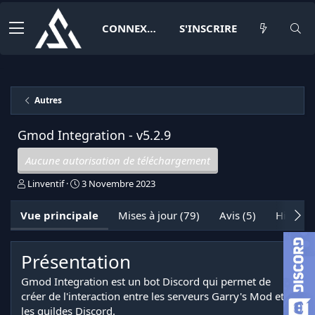
CONNEXION
S'INSCRIRE
Autres
Gmod Integration -
v5.2.9
Aucune autorisation de téléchargement
A
D
Linventif
3 Novembre 2023
u
a
t
t
Vue principale
Mises à jour (79)
Avis (5)
Histori
e
e
u
d
r
e
Présentation
c
r
Gmod Integration est un bot Discord qui permet de
é
créer de l'interaction entre les serveurs Garry's Mod et
a
t
les guildes Discord.