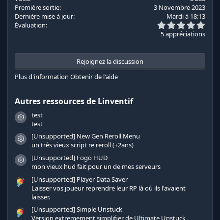
o
Première sortie
3 Novembre 2023
n
Dernière mise à jour
Mardi à 18:13
s
5
Évaluation
:
.
5 appréciations
0
0
é
t
Rejoignez la discussion
o
i
Plus d'information
Obtenir de l'aide
l
e
s
Autres ressources de Linventif
(
s
test
)
Icône de ressource
test
[Unsupported] New Gen Reroll Menu
Icône de ressource
un très vieux script re reroll (+2ans)
[Unsupported] Fogo HUD
Icône de ressource
mon vieux hud fait pour un de mes serveurs
[Unsupported] Player Data Saver
Laisser vos joueur reprendre leur RP là où ils l'avaient
laisser.
[Unsupported] Simple Unstuck
Version extremement simplifier de Ultimate Unstuck