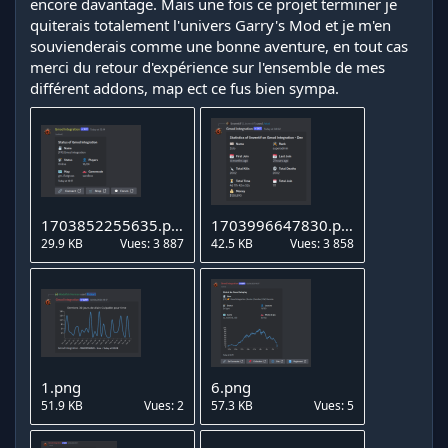
encore davantage. Mais une fois ce projet terminer je
quiterais totalement l'univers Garry's Mod et je m'en
souvienderais comme une bonne aventure, en tout cas
merci du retour d'expérience sur l'ensemble de mes
différent addons, map ect ce fus bien sympa.
1703852255635.png
1703996647830.png
29.9 KB
Vues: 3 887
42.5 KB
Vues: 3 858
1.png
6.png
51.9 KB
Vues: 2
57.3 KB
Vues: 5