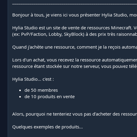
__________________________________________________________
u
d
r
e
Bonjour à tous, je viens ici vous présenter Hylia Studio, m
c
r
é
Hylia Studio est un site de vente de ressources Minecraft.
a
(ex: PvP/Faction, Lobby, SkyBlock) à des prix très raisonnab
t
i
Quand j'achète une ressource, comment je la reçois autom
o
n
Lors d'un achat, vous recevez la ressource automatiquement. 
ressource étant stockée sur notre serveur, vous pouvez téléc
Hylia Studio... c'est :
de 50 membres
de 10 produits en vente
Alors, pourquoi ne tenteriez vous pas d’acheter des ressou
Quelques exemples de produits...