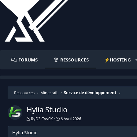
FORUMS
RESSOURCES
⚡️HOSTING
Ressources
Minecraft
Service de développement
Hylia Studio
A
D
RyD3rTvv0X
6 Avril 2026
u
a
t
t
Hylia Studio
e
e