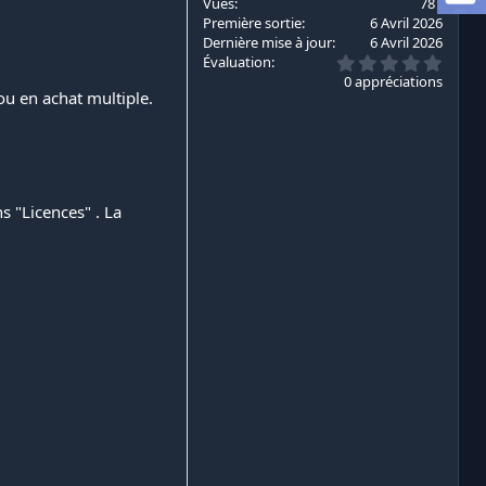
Vues
787
Première sortie
6 Avril 2026
Dernière mise à jour
6 Avril 2026
0
Évaluation
.
0 appréciations
0
ou en achat multiple.
0
é
t
o
i
l
e
s "Licences" . La
s
(
s
)