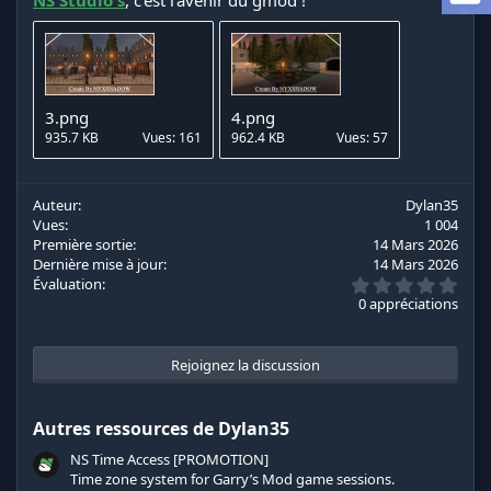
NS Studio's
, c'est l'avenir du gmod !
n
3.png
4.png
935.7 KB
Vues: 161
962.4 KB
Vues: 57
Auteur
Dylan35
Vues
1 004
Première sortie
14 Mars 2026
Dernière mise à jour
14 Mars 2026
0
Évaluation
.
0 appréciations
0
0
é
t
Rejoignez la discussion
o
i
l
Autres ressources de Dylan35
e
s
NS Time Access [PROMOTION]
(
s
Time zone system for Garry’s Mod game sessions.