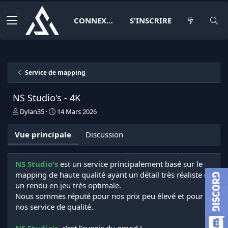
CONNEXION
S'INSCRIRE
Service de mapping
NS Studio's - 4K
A
D
Dylan35
14 Mars 2026
u
a
t
t
Vue principale
Discussion
e
e
u
d
r
e
NS Studio's
est un service principalement basé sur le
c
mapping de haute qualité ayant un détail très réaliste et
r
é
un rendu en jeu très optimale.
a
Nous sommes réputé pour nos prix peu élevé et pour
t
nos service de qualité.
i
o