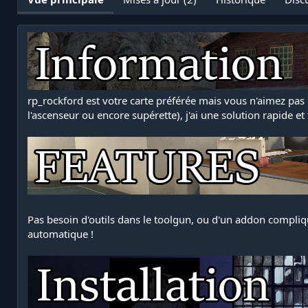
e
e
u
d
r
e
c
r
é
a
t
rp_rockford est votre carte préférée mais vous n'aimez pas le
i
l'ascenseur ou encore supérette), j'ai une solution rapide et 
o
n
Pas besoin d'outils dans le toolgun, ou d'un addon compliq
automatique !