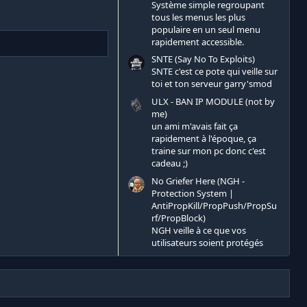
Système simple regroupant
tous les menus les plus
populaire en un seul menu
rapidement accessible.
SNTE (Say No To Exploits)
SNTE c'est ce pote qui veille sur
toi et ton serveur garry'smod
ULX - BAN IP MODULE (not by
me)
un ami m'avais fait ça
rapidement à l'époque, ça
traine sur mon pc donc c'est
cadeau ;)
No Griefer Here (NGH -
Protection System |
AntiPropKill/PropPush/PropSu
rf/PropBlock)
NGH veille à ce que vos
utilisateurs soient protégés