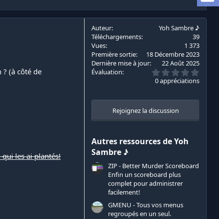
Auteur
Yoh Sambre ♪
Téléchargements
39
Vues
1 373
Première sortie
18 Décembre 2023
Dernière mise à jour
22 Août 2025
0
 ? (à côté de
Évaluation
.
0 appréciations
0
0
é
t
Rejoignez la discussion
o
i
l
e
Autres ressources de Yoh
s
Sambre ♪
(
 qui les ai plantés!
s
ZIP - Better Murder Scoreboard
)
Enfin un scoreboard plus
complet pour administrer
facilement!
GMENU - Tous vos menus
regroupés en un seul.