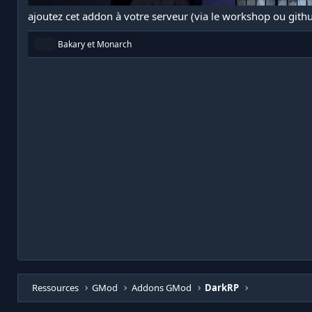
ajoutez cet addon à votre serveur (via le workshop ou githu
R
Bakary
et
Monarch
é
a
c
t
i
o
n
s
:
Ressources
GMod
Addons GMod
DarkRP