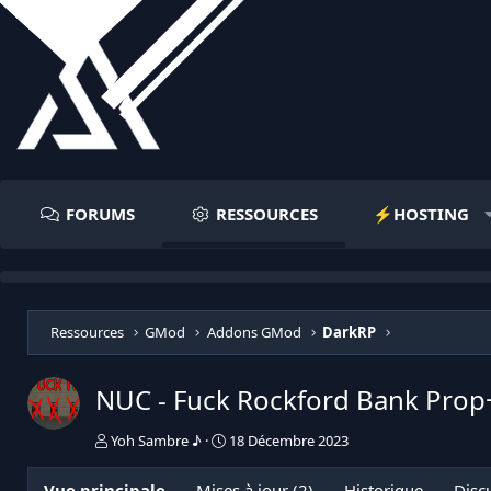
FORUMS
RESSOURCES
⚡️HOSTING
Ressources
GMod
Addons GMod
DarkRP
NUC - Fuck Rockford Bank Prop
A
D
Yoh Sambre ♪
18 Décembre 2023
u
a
t
t
Vue principale
Mises à jour (2)
Historique
Disc