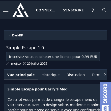
CONNEXION
S'INSCRIRE
DarkRP
Simple Escape
1.0
Inscrivez-vous et acheter une licence pour 0.99 EUR
A
D
_mojito
29 Juillet 2025
u
a
t
t
Vue principale
Historique
Discussion
Termes et 
e
e
u
d
r
e
Simple Escape pour Garry's Mod
c
r
é
Ce script vous permet de changer le escape menu de
a
votre serveur, avec un design sobre, moderne et animé
t
parfait pour tout type de serveur avec une configuration