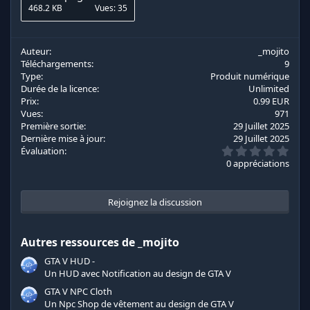
468.2 KB
Vues: 35
Auteur
_mojito
Téléchargements
9
Type
Produit numérique
Durée de la licence
Unlimited
Prix
0.99 EUR
Vues
971
Première sortie
29 Juillet 2025
Dernière mise à jour
29 Juillet 2025
0
Évaluation
.
0 appréciations
0
0
é
t
Rejoignez la discussion
o
i
l
Autres ressources de _mojito
e
s
GTA V HUD -
(
s
Un HUD avec Notification au design de GTA V
)
GTA V NPC Cloth
Un Npc Shop de vêtement au design de GTA V