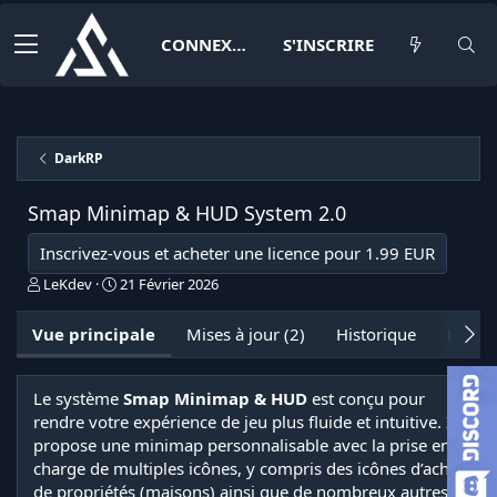
CONNEXION
S'INSCRIRE
DarkRP
Smap Minimap & HUD System
2.0
Inscrivez-vous et acheter une licence pour 1.99 EUR
A
D
LeKdev
21 Février 2026
u
a
t
t
Vue principale
Mises à jour (2)
Historique
Discus
e
e
u
d
r
e
Le système
Smap Minimap & HUD
est conçu pour
c
rendre votre expérience de jeu plus fluide et intuitive. Il
r
é
propose une minimap personnalisable avec la prise en
a
charge de multiples icônes, y compris des icônes d’achat
t
de propriétés (maisons) ainsi que de nombreux autres