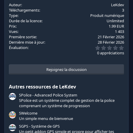
c
Auteur
LeKdev
t
Téléchargements
3
i
Type
Produit numérique
o
Durée de la licence
Unlimited
n
Prix
1.99 EUR
s
Vues
1 403
:
Première sortie
21 Février 2026
Dernière mise à jour
28 Février 2026
0
Évaluation
.
0 appréciations
0
0
é
t
Rejoignez la discussion
o
i
l
Autres ressources de LeKdev
e
s
SPolice - Advanced Police System
(
s
SPolice est un système complet de gestion de la police
)
comprenant un système de progression
SWelcome
Un simple menu de bienvenue
SGPS - Système de GPS
Un petit addon GPS simple et propre pour afficher tes