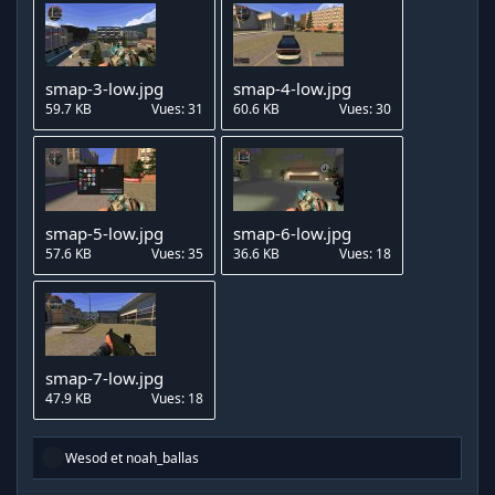
smap-3-low.jpg
smap-4-low.jpg
59.7 KB
Vues: 31
60.6 KB
Vues: 30
smap-5-low.jpg
smap-6-low.jpg
57.6 KB
Vues: 35
36.6 KB
Vues: 18
smap-7-low.jpg
47.9 KB
Vues: 18
R
Wesod
et
noah_ballas
é
a