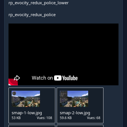
rp_evocity_redux_police_lower
rp_evocity_redux_police
smap-1-low.jpg
smap-2-low.jpg
53 KB
Vues: 108
59.6 KB
Vues: 68