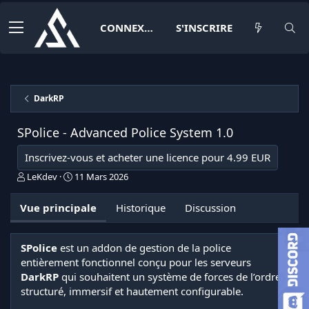
CONNEXION
S'INSCRIRE
DarkRP
SPolice - Advanced Police System
1.0
Inscrivez-vous et acheter une licence pour 4.99 EUR
A
D
LeKdev
11 Mars 2026
u
a
t
t
Vue principale
Historique
Discussion
e
e
u
d
r
e
SPolice
est un addon de gestion de la police
c
entièrement fonctionnel conçu pour les serveurs
r
é
DarkRP
qui souhaitent un système de forces de l’ordre
a
structuré, immersif et hautement configurable.
t