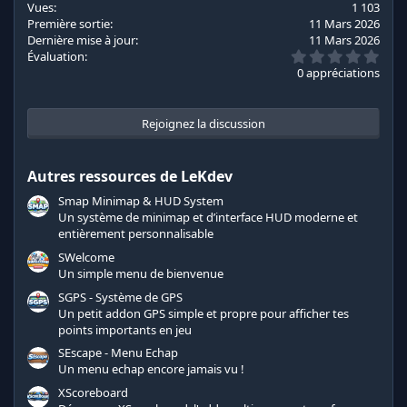
Vues
1 103
:
Première sortie
11 Mars 2026
Dernière mise à jour
11 Mars 2026
0
Évaluation
.
0 appréciations
0
0
é
t
Rejoignez la discussion
o
i
l
Autres ressources de LeKdev
e
s
Smap Minimap & HUD System
(
s
Un système de minimap et d’interface HUD moderne et
)
entièrement personnalisable
SWelcome
Un simple menu de bienvenue
SGPS - Système de GPS
Un petit addon GPS simple et propre pour afficher tes
points importants en jeu
SEscape - Menu Echap
Un menu echap encore jamais vu !
XScoreboard