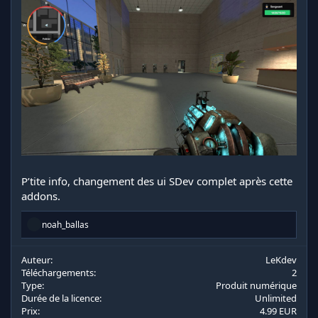
P’tite info, changement des ui SDev complet après cette
addons.
R
noah_ballas
é
a
c
Auteur
LeKdev
t
Téléchargements
2
i
Type
Produit numérique
o
Durée de la licence
Unlimited
n
Prix
4.99 EUR
s