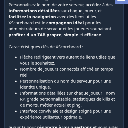
i
Personnalisez le nom de votre serveur, accédez à des
o
informations détaillées
sur chaque joueur, et
n
facilitez la navigation
avec des liens utiles.
XScoreboard est le
compagnon idéal
pour les
administrateurs de serveur et les joueurs souhaitant
profiter d'un TAB propre
,
simple
et
efficace
.
Caractéristiques clés de XScoreboard :
Flèche redirigeant vers autent de liens utiles que
vous le souhaitez.
Nombre de joueurs connectés affiché en temps
réel.
Personnalisation du nom du serveur pour une
identité unique.
Informations détaillées sur chaque joueur : nom
RP, grade personnalisable, statistiques de kills et
de morts, métier actuel et ping.
Interface conviviale et design soigné pour une
expérience utilisateur optimale.
Je suis là pour
répondre à vos questions
et vous aider.