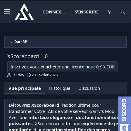
CONNEXION
S'INSCRIRE
DarkRP
XScoreboard
1.0
Inscrivez-vous et acheter une licence pour 0.99 EUR
A
D
LeKdev
28 Février 2026
u
a
t
t
Vue principale
Historique
Discussion
e
e
u
d
r
e
Découvrez
XScoreboard
, l'addon ultime pour
c
transformer votre TAB de votre serveur Garry's Mod.
r
é
Avec une
interface élégante
et
des fonctionnalités
a
puissantes
, XScoreboard offre une
expérience de jeu
t
améliorée
et une
gestion simplifiée des scores
.