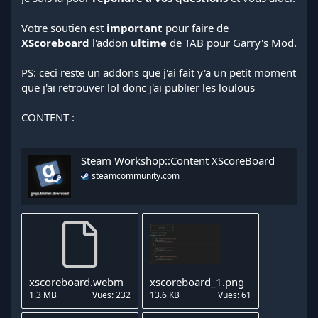
Votre soutien est
important
pour faire de
XScoreboard
l'addon
ultime
de TAB pour Garry's Mod.
PS: ceci reste un addons que j'ai fait y'a un petit moment
que j'ai retrouver lol donc j'ai publier les loulous
CONTENT :
Steam Workshop::Content XScoreBoard
steamcommunity.com
xscoreboard.webm
xscoreboard_1.png
1.3 MB
Vues: 232
13.6 KB
Vues: 61