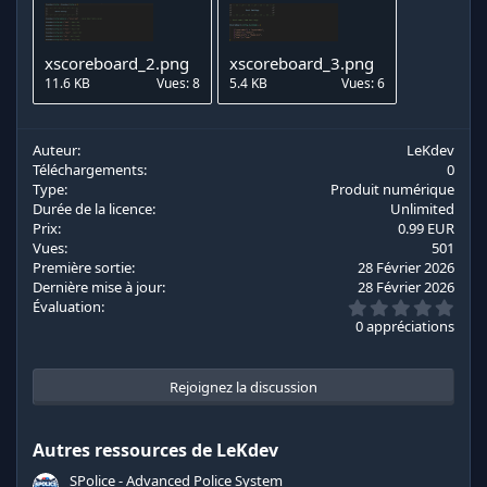
xscoreboard_2.png
xscoreboard_3.png
11.6 KB
Vues: 8
5.4 KB
Vues: 6
Auteur
LeKdev
Téléchargements
0
Type
Produit numérique
Durée de la licence
Unlimited
Prix
0.99 EUR
Vues
501
Première sortie
28 Février 2026
Dernière mise à jour
28 Février 2026
0
Évaluation
.
0 appréciations
0
0
é
t
Rejoignez la discussion
o
i
l
Autres ressources de LeKdev
e
s
SPolice - Advanced Police System
(