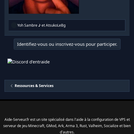
R
Yoh Sambre ♪
et
AtsukoLeBg
é
a
c
Identifiez-vous ou inscrivez-vous pour participer.
t
i
o
n
s
:
Ressources & Services
Aide-Serveur.fr est un site spécialisé dans l'aide à la configuration de VPS et
serveur de jeu Minecraft, GMod, Ark, Arma 3, Rust, Valheim, Socialize et bien
d'autres.