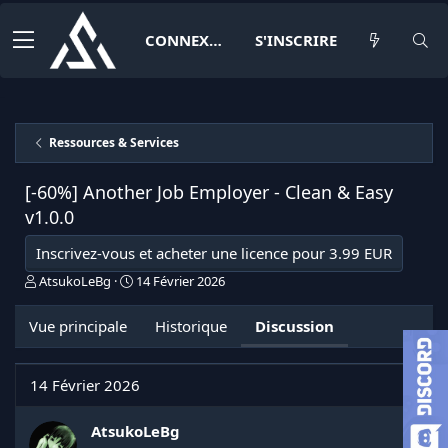
CONNEXION
S'INSCRIRE
Ressources & Services
[-60%] Another Job Employer - Clean & Easy
v1.0.0
Inscrivez-vous et acheter une licence pour 3.99 EUR
I
D
AtsukoLeBg
14 Février 2026
n
a
i
t
Vue principale
Historique
Discussion
t
e
i
d
a
e
14 Février 2026
t
d
e
é
u
b
AtsukoLeBg
r
u