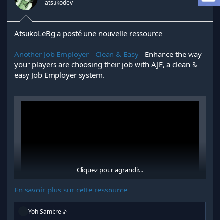
atsukodev
d
t
e
l
a
AtsukoLeBg a posté une nouvelle ressource :
d
i
Another Job Employer - Clean & Easy
- Enhance the way
s
your players are choosing their job with AJE, a clean &
c
easy Job Employer system.
u
s
s
i
o
n
Cliquez pour agrandir...
En savoir plus sur cette ressource...
R
Yoh Sambre ♪
é