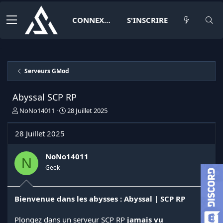
CONNEXION
S'INSCRIRE
Serveurs GMod
Abyssal SCP RP
I
D
NoNo14011
28 Juillet 2025
n
a
i
t
28 Juillet 2025
t
e
i
d
a
e
NoNo14011
N
t
d
Geek
e
é
u
b
r
u
Bienvenue dans les abysses : Abyssal | SCP RP
d
t
e
l
Plongez dans un serveur SCP RP
jamais vu