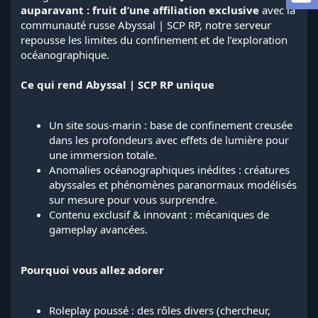
a
auparavant : fruit d’une affiliation exclusive
avec la
d
communauté russe Abyssal | SCP RP, notre serveur
i
repousse les limites du confinement et de l’exploration
s
océanographique.
c
u
s
Ce qui rend Abyssal | SCP RP unique
s
i
o
Un site sous-marin : base de confinement creusée
n
dans les profondeurs avec effets de lumière pour
une immersion totale.
Anomalies océanographiques inédites : créatures
abyssales et phénomènes paranormaux modélisés
sur mesure pour vous surprendre.
Contenu exclusif & innovant : mécaniques de
gameplay avancées.
Pourquoi vous allez adorer
Roleplay poussé : des rôles divers (chercheur,