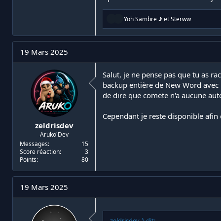
R
Yoh Sambre ♪
et
Sterww
é
a
c
t
19 Mars 2025
i
o
n
Salut, je ne pense pas que tu as ra
s
backup entière de New Word avec les
:
de dire que comete n'a aucune autor
Cependant je reste disponible afin 
zeldrisdev
Aruko'Dev
Messages
15
Score réaction
3
Points
80
19 Mars 2025
zeldrisdev à dit: