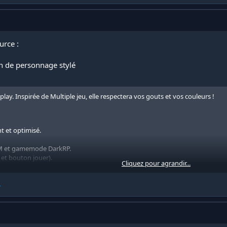
urce :
n de personnage stylé
play. Inspirée de Multiple jeu, elle respectera vos gouts et vos couleurs !
t et optimisé.
TM et gamemode DarkRP.
 et bouton jouer).
Cliquez pour agrandir...
ge.
e.
.