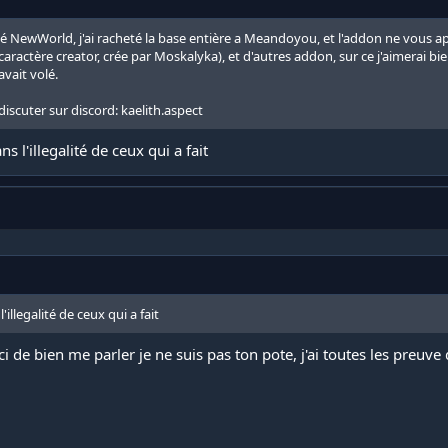
té NewWorld, j'ai racheté la base entière a Meandoyou, et l'addon ne vous ap
aractère creator, crée par Moskalyka), et d'autres addon, sur ce j'aimerai bi
avait volé.
discuter sur discord: kaelith.aspect
l'illegalité de ceux qui a fait
llegalité de ceux qui a fait
 de bien me parler je ne suis pas ton pote, j'ai toutes les preuve d