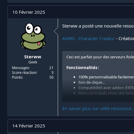
i
d
a
e
10 Février 2025
t
d
e
é
Sterww a posté une nouvelle resso
u
b
r
u
d
t
AMRS - Character Creator
- Créatio
e
l
a
Sterww
Ceci est parfait pour des serveurs Role
d
Geek
i
Fonctionnalités :
Messages
21
s
Score réaction
3
c
100% personnalisable facilemen
Points
50
u
Son de clique...
s
Compatibilité avec addon d'A
s
Menu principale (Avec des liens
i
Page de selection de personna
o
Page de création de personnag
n
En savoir plus sur cette ressource..
14 Février 2025