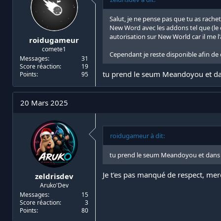
Salut, je ne pense pas que tu as rache
New Word avec les addons tel que (le c
autorisation sur New World car il me l'
roidugameur
comete1
Cependant je reste disponible afin de 
Messages
31
Score réaction
19
tu prend le seum Meandoyou et dans 
Points
95
20 Mars 2025
roidugameur à dit:
tu prend le seum Meandoyou et dans l'i
Je t'es pas manqué de respect, merci
zeldrisdev
Aruko'Dev
Messages
15
Score réaction
3
Points
80