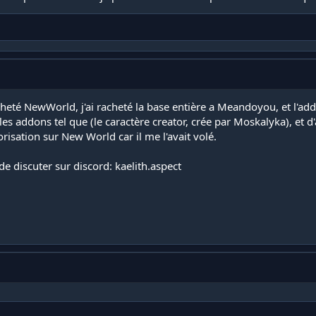
cheté NewWorld, j'ai racheté la base entière a Meandoyou, et l'ad
 addons tel que (le caractère creator, crée par Moskalyka), et d'a
isation sur New World car il me l'avait volé.
de discuter sur discord: kaelith.aspect