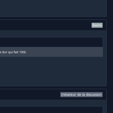
Banni
e dur qui fait 10tb
Initiateur de la discussion