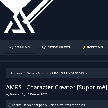
FORUMS
RESSOURCES
⚡️HOSTING
Forums
Garry's Mod
Ressources & Services
AMRS - Character Creator [Supprimé]
I
D
Sterww
10 Février 2025
n
a
i
t
La discussion n'est pas ouverte à d'autres réponses
t
e