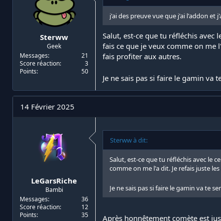
j'ai des preuve vue que j'ai l'addon et 
Salut, est-ce que tu réfléchis avec 
Sterww
fais ce que je veux comme on me l'a 
Geek
Messages
21
fais profiter aux autres.
Score réaction
3
Points
50
Je ne sais pas si faire le gamin va t
14 Février 2025
Sterww à dit:
Salut, est-ce que tu réfléchis avec le c
comme on me l'a dit. Je refais juste les
LeGarsRiche
Je ne sais pas si faire le gamin va te se
Bambi
Messages
36
Score réaction
12
Points
35
Après honnêtement comète est juste