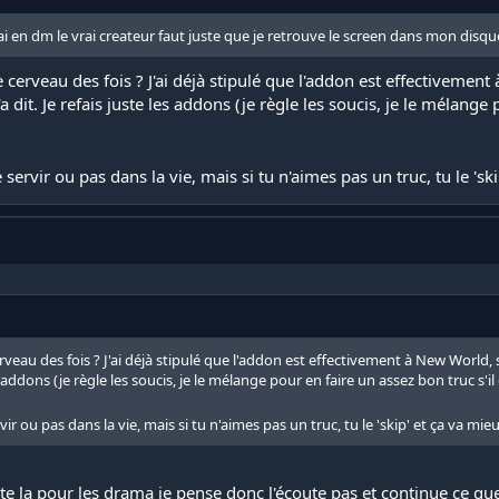
j'ai en dm le vrai createur faut juste que je retrouve le screen dans mon disqu
le cerveau des fois ? J'ai déjà stipulé que l'addon est effectivement
dit. Je refais juste les addons (je règle les soucis, je le mélange p
e servir ou pas dans la vie, mais si tu n'aimes pas un truc, tu le 's
erveau des fois ? J'ai déjà stipulé que l'addon est effectivement à New World, s
 addons (je règle les soucis, je le mélange pour en faire un assez bon truc s'il 
rvir ou pas dans la vie, mais si tu n'aimes pas un truc, tu le 'skip' et ça va mi
 la pour les drama je pense donc l'écoute pas et continue ce que