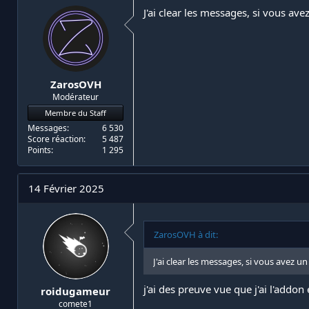
J'ai clear les messages, si vous a
ZarosOVH
Modérateur
Membre du Staff
Messages
6 530
Score réaction
5 487
Points
1 295
14 Février 2025
ZarosOVH à dit:
J'ai clear les messages, si vous avez 
j'ai des preuve vue que j'ai l'addon
roidugameur
comete1