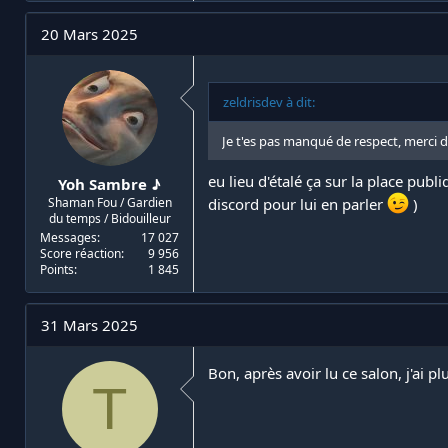
20 Mars 2025
zeldrisdev à dit:
Je t'es pas manqué de respect, merci de
eu lieu d'étalé ça sur la place pub
Yoh Sambre ♪
Shaman Fou / Gardien
discord pour lui en parler
)
du temps / Bidouilleur
Messages
17 027
Score réaction
9 956
Points
1 845
31 Mars 2025
Bon, après avoir lu ce salon, j'ai pl
T