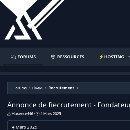
FORUMS
RESSOURCES
⚡️HOSTING
Forums
FiveM
Recrutement
Annonce de Recrutement - Fondateur 
I
D
Maxence446
4 Mars 2025
n
a
i
t
4 Mars 2025
t
e