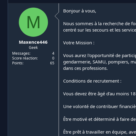
i
d
a
e
Bonjour à vous,
M
t
d
e
é
Nous sommes à la recherche de fon
u
b
centré sur les secours et les servic
r
u
d
t
Maxence446
Votre Mission :
e
Geek
l
a
Messages
4
Vous aurez l'opportunité de partici
Score réaction
0
d
gendarmerie, SAMU, pompiers, mairi
Points
65
i
dans ces professions.
s
c
Conditions de recrutement :
u
s
s
Vous devez être âgé d'au moins 18
i
o
Une volonté de contribuer financiè
n
Être motivé et déterminé à faire d
Être prêt à travailler en équipe, av