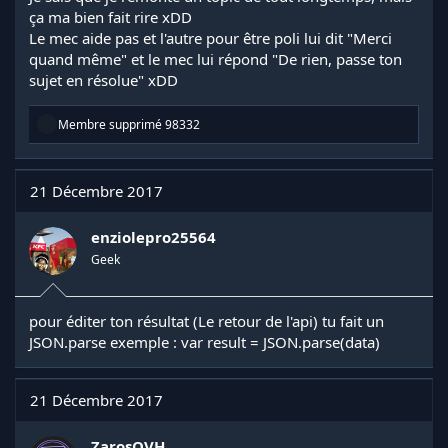
ça ma bien fait rire xDD
Le mec aide pas et l'autre pour être poli lui dit "Merci
quand même" et le mec lui répond "De rien, passe ton
sujet en résolue" xDD
R
Membre supprimé 98332
é
a
c
t
21 Décembre 2017
i
o
n
enziolepro25564
s
Geek
:
pour éditer ton résultat (Le retour de l'api) tu fait un
JSON.parse exemple : var result = JSON.parse(data)
21 Décembre 2017
ZarosOVH