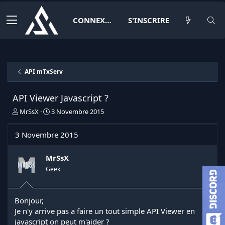
CONNEXION
S'INSCRIRE
API mTxServ
API Viewer Javascript ?
I
D
MrSsX
3 Novembre 2015
n
a
i
t
3 Novembre 2015
t
e
i
d
a
e
MrSsX
t
d
Geek
e
é
u
b
r
u
Bonjour,
d
t
Je n'y arrive pas a faire un tout simple API Viewer en
e
l
javascript on peut m'aider ?