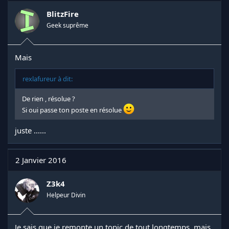
BlitzFire
Geek suprême
Mais
rexlafureur à dit:
De rien , résolue ?
Si oui passe ton poste en résolue
juste ......
2 Janvier 2016
Z3k4
Helpeur Divin
Je sais que je remonte un topic de tout longtemps, mais