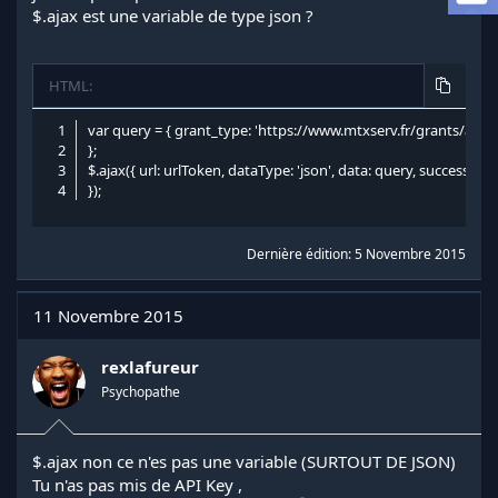
a
$.ajax est une variable de type json ?
d
i
s
HTML:
c
u
s
var query = { grant_type: 'https://www.mtxserv.fr/grants/api_key', 
s
};

i
$.ajax({ url: urlToken, dataType: 'json', data: query, success: fu
o
});
n
Dernière édition:
5 Novembre 2015
11 Novembre 2015
rexlafureur
Psychopathe
$.ajax non ce n'es pas une variable (SURTOUT DE JSON)
Tu n'as pas mis de API Key ,