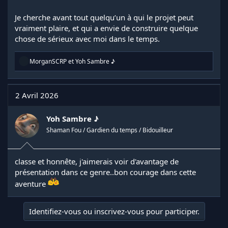
Je cherche avant tout quelqu’un à qui le projet peut
vraiment plaire, et qui a envie de construire quelque
chose de sérieux avec moi dans le temps.
R
MorganSCRP
et
Yoh Sambre ♪
é
a
c
t
2 Avril 2026
i
o
n
Yoh Sambre ♪
s
Shaman Fou / Gardien du temps / Bidouilleur
:
classe et honnête, j'aimerais voir d'avantage de
présentation dans ce genre..bon courage dans cette
aventure
Identifiez-vous ou inscrivez-vous pour participer.