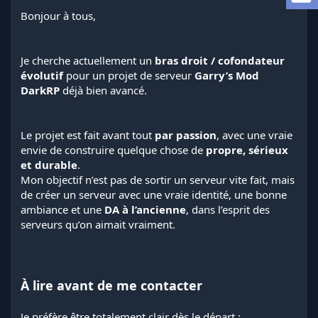
a
Bonjour à tous,
d
i
s
c
Je cherche actuellement un
bras droit / cofondateur
u
évolutif
pour un projet de serveur
Garry’s Mod
s
DarkRP
déjà bien avancé.
s
i
o
n
Le projet est fait avant tout
par passion
, avec une vraie
envie de construire quelque chose de
propre, sérieux
et durable
.
Mon objectif n’est pas de sortir un serveur vite fait, mais
de créer un serveur avec une vraie identité, une bonne
ambiance et une
DA à l’ancienne
, dans l’esprit des
serveurs qu’on aimait vraiment.
À lire avant de me contacter
Je préfère être totalement clair dès le départ :