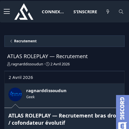
CONNEXION
S'INSCRIRE
Recrutement
ATLAS ROLEPLAY — Recrutement
I
D
ragnarddissoudun
2 Avril 2026
n
a
i
t
2 Avril 2026
t
e
i
d
a
e
ragnarddissoudun
t
d
Geek
e
é
u
b
r
u
ATLAS ROLEPLAY — Recrutement bras droit
d
t
e
/ cofondateur évolutif
l