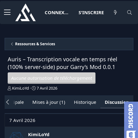
CONNEXION
S'INSCRIRE
Ressources & Services
Auris – Transcription vocale en temps réel
(100% server-side) pour Garry’s Mod
0.0.1
Aucune autorisation de téléchargement
I
D
KimiLoYd
7 Avril 2026
n
a
i
t
 principale
Mises à jour (1)
Historique
Discussion
t
e
i
d
a
e
7 Avril 2026
t
d
e
é
u
b
KimiLoYd
r
u