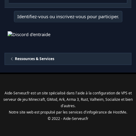
é
a
c
Identifiez-vous ou inscrivez-vous pour participer.
t
i
o
n
s
:
Ressources & Services
Aide-Serveur.fr est un site spécialisé dans l'aide à la configuration de VPS et
serveur de jeu Minecraft, GMod, Ark, Arma 3, Rust, Valheim, Socialize et bien
d'autres.
Notre site web est propulsé par les services d'
infogérance
de
HostMe
.
© 2022 - Aide-Serveur.fr