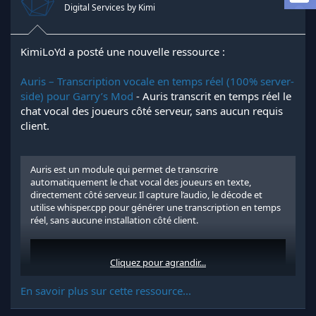
Digital Services by Kimi
d
t
e
l
a
KimiLoYd a posté une nouvelle ressource :
d
i
Auris – Transcription vocale en temps réel (100% server-
s
side) pour Garry’s Mod
- Auris transcrit en temps réel le
c
chat vocal des joueurs côté serveur, sans aucun requis
u
client.
s
s
i
o
Auris est un module qui permet de transcrire
n
automatiquement le chat vocal des joueurs en texte,
directement côté serveur. Il capture l’audio, le décode et
utilise whisper.cpp pour générer une transcription en temps
réel, sans aucune installation côté client.
Cliquez pour agrandir...
En savoir plus sur cette ressource...