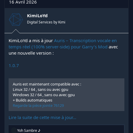
t
16 Avril 2026
i
o
n
KimiLoYd
s
Digital Services by Kimi
:
KimiLoYd a mis à jour
Auris – Transcription vocale en
temps réel (100% server-side) pour Garry’s Mod
avec
une nouvelle version :
1.0.7
Auris est maintenant compatible avec :
Linux 32 / 64 , sans ou avec gpu
Windows 32 / 64 , sans ou avec gpu
+ Builds automatiques
Regarde la pièce jointe 76129
Lire la suite de cette mise à jour...
R
Yoh Sambre ♪