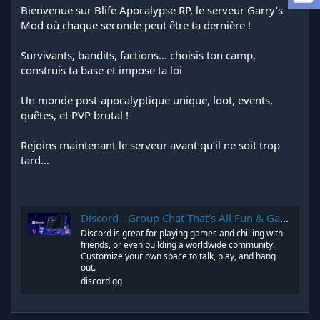
a
Bienvenue sur Blife Apocalypse RP, le serveur Garry’s
d
Mod où chaque seconde peut être ta dernière !
i
s
Survivants, bandits, factions… choisis ton camp,
c
construis ta base et impose ta loi
u
s
s
Un monde post-apocalyptique unique, loot, events,
i
quêtes, et PVP brutal !
o
n
Rejoins maintenant le serveur avant qu’il ne soit trop
tard…
Discord - Group Chat That’s All Fun & Games
Discord is great for playing games and chilling with
friends, or even building a worldwide community.
Customize your own space to talk, play, and hang
out.
discord.gg