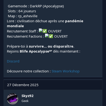
️ Gamemode : DarkRP (Apocalypse)
️ Slots : 64 joueurs
️ Map : rp_asheville
Lore : civilisation déchue après une
pandémie
mondiale
Recrutement Staff :
OUVERT
Recrutement Factions :
OUVERT
Prépare-toi à
survivre… ou disparaître
.
Rejoins
Blife Apocalypseᴿᴾ
dès maintenant :
Discord
Découvre notre collection :
Steam Workshop
27 Décembre 2025
Skyz92
Geek