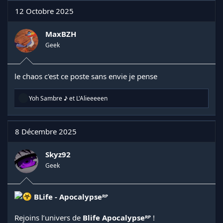
12 Octobre 2025
MaxBZH
Geek
le chaos c'est ce poste sans envie je pense
R
Yoh Sambre ♪
et
L'Alieeeeen
é
a
c
t
8 Décembre 2025
i
o
n
Skyz92
s
Geek
:
BLife - Apocalypseᴿᴾ
Rejoins l’univers de
Blife Apocalypseᴿᴾ
!