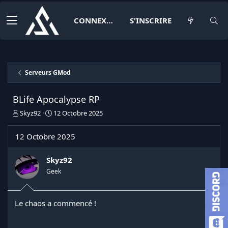
CONNEXION
S'INSCRIRE
Serveurs GMod
BLife Apocalypse RP
I
D
Skyz92
12 Octobre 2025
n
a
i
t
12 Octobre 2025
t
e
i
d
a
e
Skyz92
t
d
Geek
e
é
u
b
r
u
Le chaos a commencé !
d
t
e
l