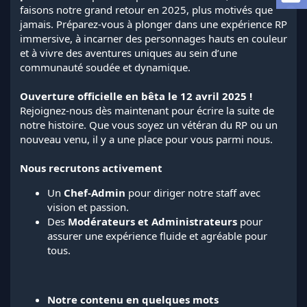
a
faisons notre grand retour en 2025, plus motivés que
d
jamais. Préparez-vous à plonger dans une expérience RP
i
immersive, à incarner des personnages hauts en couleur
s
et à vivre des aventures uniques au sein d’une
c
communauté soudée et dynamique.
u
s
s
Ouverture officielle en bêta le 12 avril 2025 !
i
Rejoignez-nous dès maintenant pour écrire la suite de
o
notre histoire. Que vous soyez un vétéran du RP ou un
n
nouveau venu, il y a une place pour vous parmi nous.
Nous recrutons activement
Un
Chef-Admin
pour diriger notre staff avec
vision et passion.
Des
Modérateurs et Administrateurs
pour
assurer une expérience fluide et agréable pour
tous.
Notre contenu en quelques mots