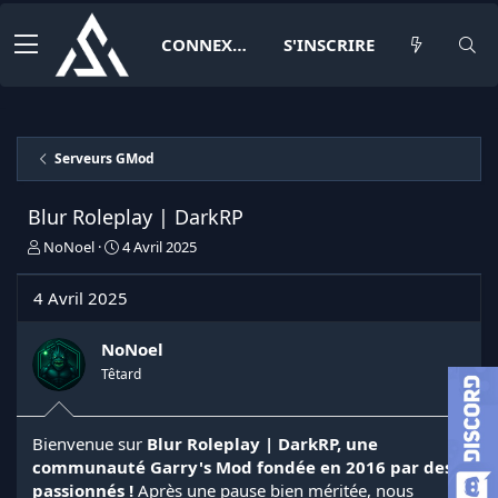
CONNEXION
S'INSCRIRE
Serveurs GMod
Blur Roleplay | DarkRP
I
D
NoNoel
4 Avril 2025
n
a
i
t
4 Avril 2025
t
e
i
d
a
e
NoNoel
t
d
Têtard
e
é
u
b
r
u
Bienvenue sur
Blur Roleplay | DarkRP, une
d
t
communauté Garry's Mod fondée en 2016 par des
e
l
passionnés !
Après une pause bien méritée, nous