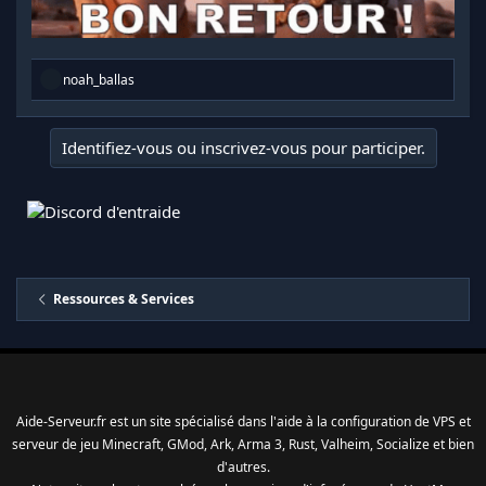
R
noah_ballas
é
a
c
Identifiez-vous ou inscrivez-vous pour participer.
t
i
o
n
s
:
Ressources & Services
Aide-Serveur.fr est un site spécialisé dans l'aide à la configuration de VPS et
serveur de jeu Minecraft, GMod, Ark, Arma 3, Rust, Valheim, Socialize et bien
d'autres.