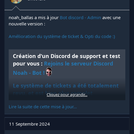
Regarde la pièce jointe 72655
noah_ballas a mis à jour
Bot discord - Admin
avec une
nouvelle version :
Amélioration du système de ticket & Opti du code :)
Création d'un Discord de support et test
pour vous :
Rejoins le serveur Discord
Noah - Bot !
Le système de tickets a été totalement
revu, et est bien plus complet
Cliquez pour agrandir...
qu'auparavant.
Lire la suite de cette mise à jour...
- Modification totale de l'interface
- Il est désormais possible...
11 Septembre 2024