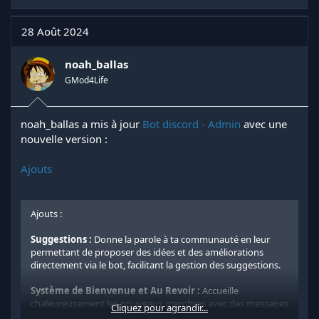
a
c
t
28 Août 2024
i
o
n
noah_ballas
s
GMod4Life
:
noah_ballas a mis à jour
Bot discord - Admin
avec une
nouvelle version :
Ajouts
Ajouts :
Suggestions :
Donne la parole à ta communauté en leur
permettant de proposer des idées et des améliorations
directement via le bot, facilitant la gestion des suggestions.
Système de Bienvenue et Au Revoir :
Accueille
chaleureusement les nouveaux membres avec des messages
Cliquez pour agrandir...
personnalisés et souhaite un bon départ à ceux qui quittent