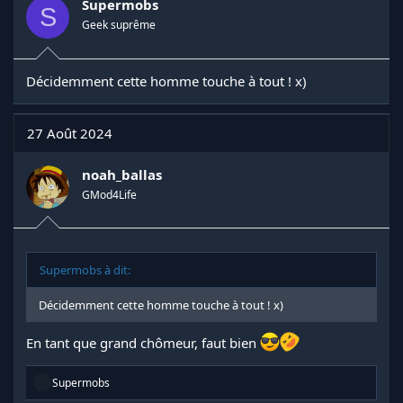
Supermobs
Voici les commandes à exécuter pour le bot :
S
Geek suprême
npm install discord.js
node...
Décidemment cette homme touche à tout ! x)
27 Août 2024
noah_ballas
GMod4Life
Supermobs à dit:
Décidemment cette homme touche à tout ! x)
En tant que grand chômeur, faut bien
R
Supermobs
é