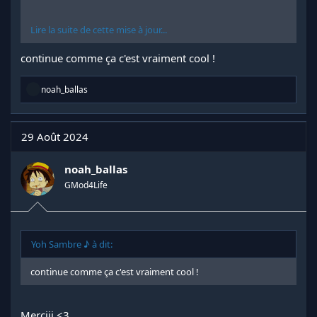
Lire la suite de cette mise à jour...
continue comme ça c'est vraiment cool !
R
noah_ballas
é
a
c
t
29 Août 2024
i
o
n
noah_ballas
s
GMod4Life
:
Yoh Sambre ♪ à dit:
continue comme ça c'est vraiment cool !
Merciii <3