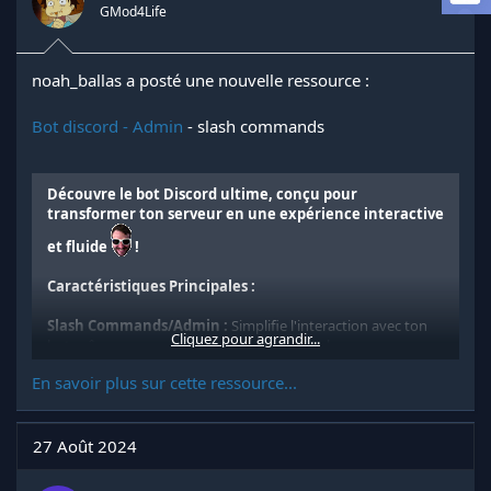
GMod4Life
d
t
e
l
a
noah_ballas a posté une nouvelle ressource :
d
i
Bot discord - Admin
- slash commands
s
c
u
Découvre le bot Discord ultime, conçu pour
s
transformer ton serveur en une expérience interactive
s
i
et fluide
!
o
n
Caractéristiques Principales :
Slash Commands/Admin :
Simplifie l'interaction avec ton
Cliquez pour agrandir...
bot grâce aux commandes slash, rendant chaque
commande intuitive et facile à utiliser pour tous les membres
En savoir plus sur cette ressource...
de ton serveur.
Liste des commandes :
27 Août 2024
Regarde la pièce jointe 72620