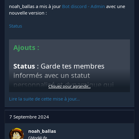
noah_ballas a mis à jour
Bot discord - Admin
avec une
nouvelle version :
Status
Ajouts :
Status
: Garde tes membres
informés avec un statut
personnalisé et dynamique qui
Cliquez pour agrandir...
évolue en fonction de l'activité du
Lire la suite de cette mise à jour...
serveur ou des événements
importants.
7 Septembre 2024
Status :
noah_ballas
GMod4Life