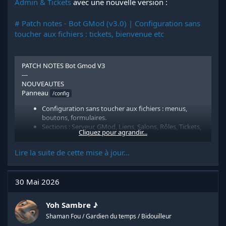
Admin & Tickets
avec une nouvelle version :
# Patch notes - Bot GMod (v3.0) | Configuration sans
toucher aux fichiers : tickets, bienvenue etc
PATCH NOTES Bot Gmod V3
---
NOUVEAUTES
Panneau
/config
Configuration sans toucher aux fichiers : menus,
boutons, formulaires.
Sections : Serveur, GMod, Liens, Salons, Rôles, Tickets,
Cliquez pour agrandir...
Bot Discord.
Sauvegarde automatique.
Lire la suite de cette mise à jour...
Tickets
Raisons personnalisables (Support, Plainte, Unban,
30 Mai 2026
etc.) via
→ Tickets.
/config
Bouton Publier le panneau pour mettre à jour le
menu d'ouverture.
Yoh Sambre ♪
Fermeture avec délai (ex. 10 secondes) avant...
Shaman Fou / Gardien du temps / Bidouilleur