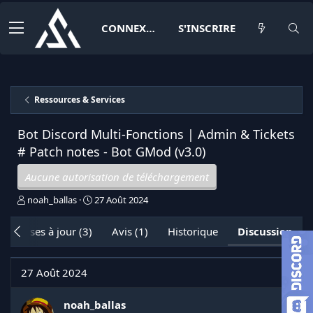
CONNEXION
S'INSCRIRE
Ressources & Services
Bot Discord Multi-Fonctions | Admin & Tickets
# Patch notes - Bot GMod (v3.0)
Aucune autorisation de téléchargement
I
D
noah_ballas
27 Août 2024
n
a
i
t
Mises à jour (3)
Avis (1)
Historique
Discussion
t
e
i
d
a
e
27 Août 2024
t
d
e
é
u
b
noah_ballas
r
u