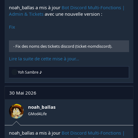
noah_ballas a mis à jour
Bot Discord Multi-Fonctions |
Admin & Tickets
avec une nouvelle version :
Fix
- Fix des noms des tickets discord (ticket-nomdiscord).
Lire la suite de cette mise à jour...
R
Yoh Sambre ♪
é
a
c
t
30 Mai 2026
i
o
n
noah_ballas
s
GMod4Life
:
noah_ballas a mis à jour
Bot Discord Multi-Fonctions |