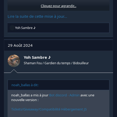
Cliquez pour agrandir...
Système de Tickets :
Gère les demandes
d'assistance efficacement avec un
Lire la suite de cette mise à jour...
système de tickets intégré, permettant
une organisation claire et une résolution
R
Yoh Sambre ♪
é
rapide des problèmes.
a
c
t
29 Août 2024
Giveaways :
Organise des concours et des
i
o
giveaways excitants en un clin d'œil,
n
Yoh Sambre ♪
avec...
s
Shaman Fou / Gardien du temps / Bidouilleur
:
noah_ballas à dit:
noah_ballas a mis à jour
Bot discord - Admin
avec une
nouvelle version :
Tickets/Giveaway/Compatibilité Hébergement JS