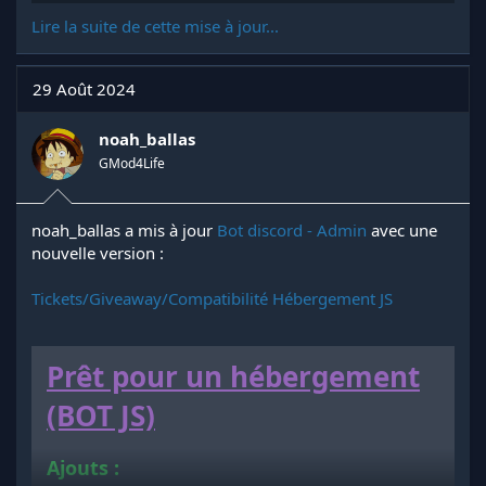
le serveur, renforçant ainsi la convivialité et la communauté
Lire la suite de cette mise à jour...
sur ton serveur.
Fix :
29 Août 2024
./
Suppression
noah_ballas
GMod4Life
./
noah_ballas a mis à jour
Bot discord - Admin
avec une
nouvelle version :
Tickets/Giveaway/Compatibilité Hébergement JS
Prêt pour un hébergement
(BOT JS)
Ajouts :