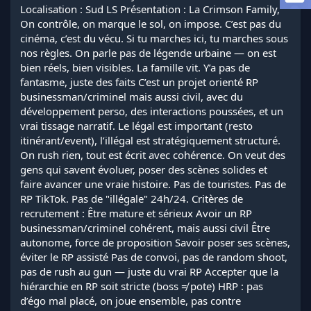
Localisation : Sud LS Présentation : La Crimson Family,
l
a
On contrôle, on marque le sol, on impose. C’est pas du
d
cinéma, c’est du vécu. Si tu marches ici, tu marches sous
i
nos règles. On parle pas de légende urbaine — on est
s
bien réels, bien visibles. La famille vit. Y’a pas de
c
fantasme, juste des faits C’est un projet orienté RP
u
businessman/criminel mais aussi civil, avec du
s
s
développement perso, des interactions poussées, et un
i
vrai tissage narratif. Le légal est important (resto
o
itinérant/event), l’illégal est stratégiquement structuré.
n
On rush rien, tout est écrit avec cohérence. On veut des
gens qui savent évoluer, poser des scènes solides et
faire avancer une vraie histoire. Pas de touristes. Pas de
RP TikTok. Pas de "illégale" 24h/24. Critères de
recrutement : Être mature et sérieux Avoir un RP
businessman/criminel cohérent, mais aussi civil Être
autonome, force de proposition Savoir poser ses scènes,
éviter le RP assisté Pas de convoi, pas de random shoot,
pas de rush au gun — juste du vrai RP Accepter que la
hiérarchie en RP soit stricte (boss ≠ pote) HRP : pas
d’égo mal placé, on joue ensemble, pas contre