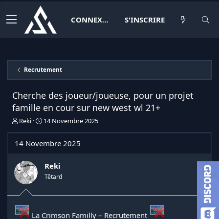
CONNEXION
S'INSCRIRE
Recrutement
Cherche des joueur/joueuse, pour un projet
famille en cour sur new west wl 21+
I
D
Reki
14 Novembre 2025
n
a
i
t
14 Novembre 2025
t
e
i
d
a
e
Reki
t
d
Têtard
e
é
u
b
r
u
d
t
La Crimson Familly – Recrutement
e