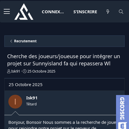
CONNEXION
S'INSCRIRE
Recrutement
Cherche des joueurs/joueuse pour intégrer un
projet sur Sunnyisland fa qui repassera Wl
I
D
Isk91
25 Octobre 2025
n
a
i
t
25 Octobre 2025
t
e
i
d
a
e
Isk91
I
t
d
Têtard
e
é
u
b
r
u
Bonjour, Bonsoir Nous sommes a la recherche de joueur
d
t
pour rejoindre notre projet sur le serveur de
e