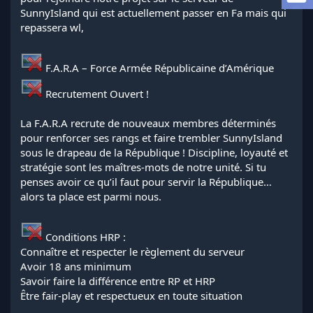
l
SunnyIsland qui est actuellement passer en Fa mais qui
a
repassera wl,
d
i
s
F.A.R.A – Force Armée Républicaine d’Amérique
c
u
Recrutement Ouvert !
s
s
La F.A.R.A recrute de nouveaux membres déterminés
i
o
pour renforcer ses rangs et faire trembler SunnyIsland
n
sous le drapeau de la République ! Discipline, loyauté et
stratégie sont les maîtres-mots de notre unité. Si tu
penses avoir ce qu’il faut pour servir la République…
alors ta place est parmi nous.
Conditions HRP :
Connaître et respecter le règlement du serveur
Avoir 18 ans minimum
Savoir faire la différence entre RP et HRP
Être fair-play et respectueux en toute situation