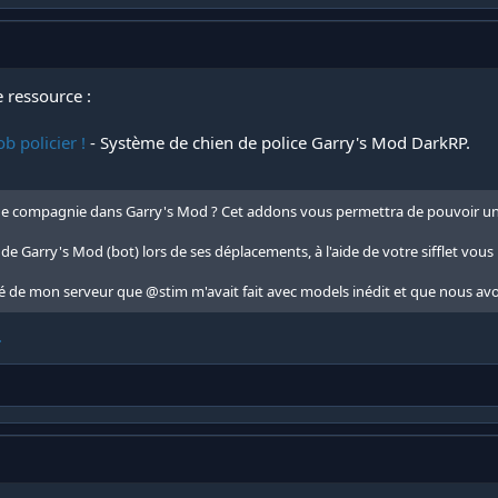
 ressource :
b policier !
- Système de chien de police Garry's Mod DarkRP.
 de compagnie dans Garry's Mod ? Cet addons vous permettra de pouvoir un c
elle de Garry's Mod (bot) lors de ses déplacements, à l'aide de votre sifflet vou
vé de mon serveur que
@stim
m'avait fait avec models inédit et que nous avo
.