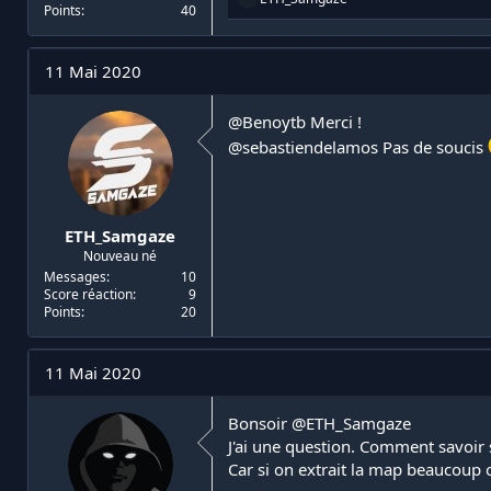
Points
40
é
a
c
t
11 Mai 2020
i
o
n
@Benoytb
Merci !
s
@sebastiendelamos
Pas de soucis
:
ETH_Samgaze
Nouveau né
Messages
10
Score réaction
9
Points
20
11 Mai 2020
Bonsoir
@ETH_Samgaze
J'ai une question. Comment savoir 
Car si on extrait la map beaucoup 