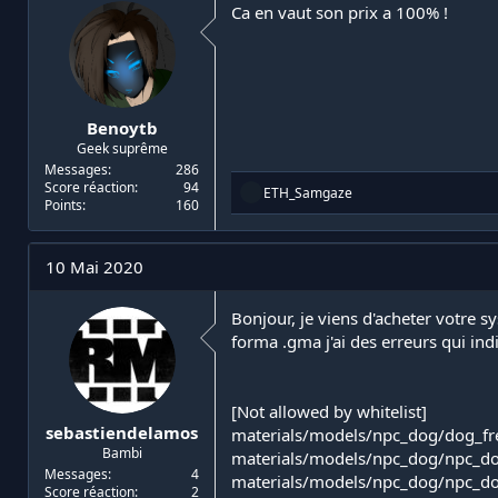
n
Ca en vaut son prix a 100% !
s
:
Benoytb
Geek suprême
Messages
286
Score réaction
94
R
ETH_Samgaze
Points
160
é
a
c
t
10 Mai 2020
i
o
n
Bonjour, je viens d'acheter votre s
s
forma .gma j'ai des erreurs qui ind
:
[Not allowed by whitelist]
sebastiendelamos
materials/models/npc_dog/dog_fre
Bambi
materials/models/npc_dog/npc_d
Messages
4
materials/models/npc_dog/npc_do
Score réaction
2