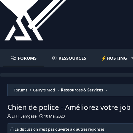
FORUMS
RESSOURCES
⚡️HOSTING
Forums
Garry's Mod
Ressources & Services
Chien de police - Améliorez votre job 
I
D
ETH_Samgaze
10 Mai 2020
n
a
i
t
La discussion n'est pas ouverte à d'autres réponses
t
e