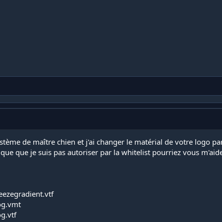
ystème de maître chien et j'ai changer le matérial de votre logo p
ique que je suis pas autoriser par la whitelist pourriez vous m'aid
ezegradient.vtf
og.vmt
g.vtf