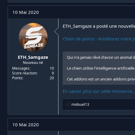
i
d
a
e
10 Mai 2020
t
d
e
é
ETH_Samgaze a posté une nouvelle
u
b
r
u
d
t
Chien de police - Améliorez votre jo
e
l
a
ETH_Samgaze
Qui n'a jamais rêvé d'avoir un animal
d
Nouveau né
i
Le chien utilise l'intelligence artifici
Messages
10
s
Score réaction
9
c
Points
20
Cet addons est un ancien addons pri
u
s
En savoir plus sur cette ressource..
s
i
o
R
midouel13
n
é
a
c
t
10 Mai 2020
i
o