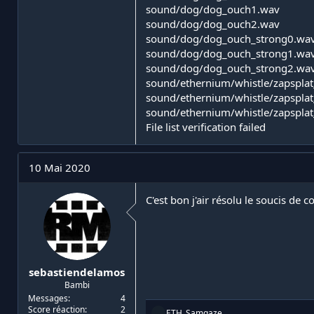
sound/dog/dog_ouch1.wav
sound/dog/dog_ouch2.wav
sound/dog/dog_ouch_strong0.wa
sound/dog/dog_ouch_strong1.wa
sound/dog/dog_ouch_strong2.wa
sound/ethernium/whistle/zapsplat
sound/ethernium/whistle/zapsplat
sound/ethernium/whistle/zapsplat
File list verification failed
10 Mai 2020
C'est bon j'air résolu le soucis de 
sebastiendelamos
Bambi
Messages
4
Score réaction
2
R
ETH_Samgaze