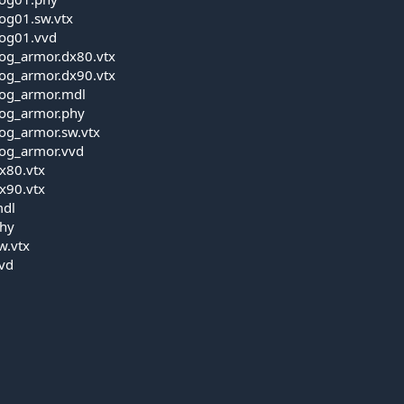
og01.sw.vtx
og01.vvd
og_armor.dx80.vtx
og_armor.dx90.vtx
og_armor.mdl
og_armor.phy
og_armor.sw.vtx
og_armor.vvd
x80.vtx
x90.vtx
mdl
phy
w.vtx
vd