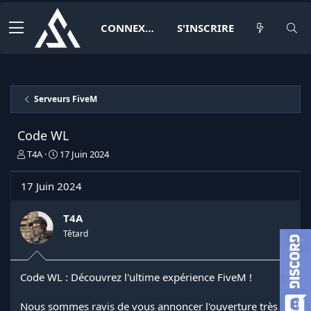
CONNEXION
S'INSCRIRE
Serveurs FiveM
Code WL
I
D
T4A
17 Juin 2024
n
a
i
t
17 Juin 2024
t
e
i
d
a
e
T4A
t
d
Têtard
e
é
u
b
r
u
Code WL : Découvrez l'ultime expérience FiveM !
d
t
e
l
Nous sommes ravis de vous annoncer l'ouverture très