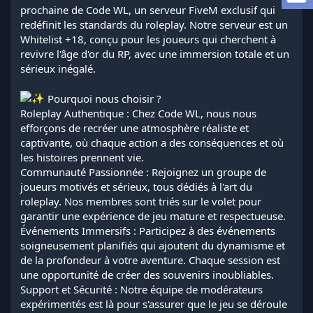
a
prochaine de Code WL, un serveur FiveM exclusif qui
d
redéfinit les standards du roleplay. Notre serveur est un
i
Whitelist +18, conçu pour les joueurs qui cherchent à
s
revivre l'âge d'or du RP, avec une immersion totale et un
c
sérieux inégalé.
u
s
s
Pourquoi nous choisir ?
i
Roleplay Authentique : Chez Code WL, nous nous
o
efforçons de recréer une atmosphère réaliste et
n
captivante, où chaque action a des conséquences et où
les histoires prennent vie.
Communauté Passionnée : Rejoignez un groupe de
joueurs motivés et sérieux, tous dédiés à l'art du
roleplay. Nos membres sont triés sur le volet pour
garantir une expérience de jeu mature et respectueuse.
Événements Immersifs : Participez à des événements
soigneusement planifiés qui ajoutent du dynamisme et
de la profondeur à votre aventure. Chaque session est
une opportunité de créer des souvenirs inoubliables.
Support et Sécurité : Notre équipe de modérateurs
expérimentés est là pour s'assurer que le jeu se déroule