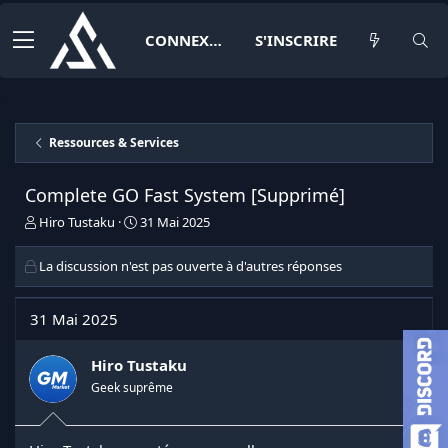
CONNEXION
S'INSCRIRE
Ressources & Services
Complete GO Fast System [Supprimé]
I
D
Hiro Tustaku
31 Mai 2025
n
a
i
t
La discussion n'est pas ouverte à d'autres réponses
t
e
i
d
a
e
31 Mai 2025
t
d
e
é
Hiro Tustaku
u
b
r
u
Geek suprême
d
t
e
l