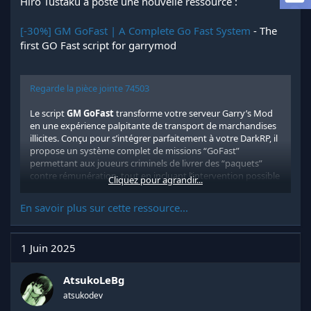
Hiro Tustaku a posté une nouvelle ressource :
a
d
[-30%] GM GoFast | A Complete Go Fast System
- The
i
s
first GO Fast script for garrymod
c
u
s
Regarde la pièce jointe 74503
s
i
Le script
GM GoFast
transforme votre serveur Garry’s Mod
o
en une expérience palpitante de transport de marchandises
n
illicites. Conçu pour s’intégrer parfaitement à votre DarkRP, il
propose un système complet de missions “GoFast”
permettant aux joueurs criminels de livrer des “paquets”
contre rémunération, tout en incluant l’intervention possible
Cliquez pour agrandir...
des forces de l’ordre pour reprendre ou arrêter le convoi.
Sans modifier le moindre aspect visuel ou le...
En savoir plus sur cette ressource...
1 Juin 2025
AtsukoLeBg
atsukodev