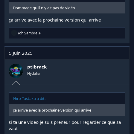
Dommage qu'il n'y ait pas de vidéo
ça arrive avec la prochaine version qui arrive
R
Yoh Sambre ♪
é
a
c
t
5 Juin 2025
i
o
n
ptibrack
s
Hydalia
:
Hiro Tustaku à dit:
ça arrive avec la prochaine version qui arrive
si ta une video je suis preneur pour regarder ce que sa
vaut