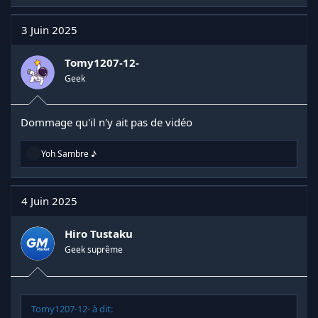
3 Juin 2025
Tomy1207-12-
Geek
Dommage qu'il n'y ait pas de vidéo
R
Yoh Sambre ♪
é
a
c
t
4 Juin 2025
i
o
n
Hiro Tustaku
s
Geek suprême
:
Tomy1207-12- à dit: