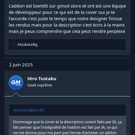
L’addon est bientôt sur gmod store et ont est une équipe
de développeur pour ce qui est de la cover oui je te
l’accorde c’est juste le temps que notre designer finisse
les rendus mais pour la description c’est écris à la mains
mais je peux comprendre que cela peut rendre perplexe
R
AtsukoLeBg
é
a
c
t
2 Juin 2025
i
o
n
Hiro Tustaku
s
Geek suprême
:
AtsukoLeBg à dit:
Dommage que la cover et la description soient faits par IA, ça
fait penser que l'intégralité de l'addon est fait par IA, ce qui
ne me donne pour ma part pas l'envie d'acheter un addon