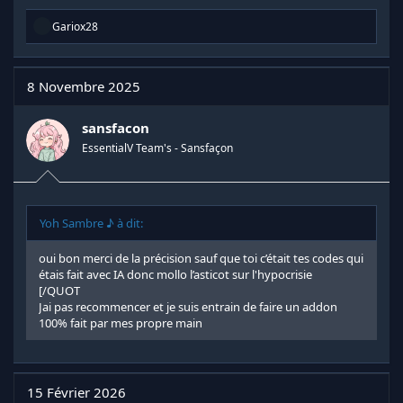
R
Gariox28
é
a
c
t
8 Novembre 2025
i
o
n
sansfacon
s
EssentialV Team's - Sansfaçon
:
Yoh Sambre ♪ à dit:
oui bon merci de la précision sauf que toi c’était tes codes qui
étais fait avec IA donc mollo l’asticot sur l'hypocrisie
[/QUOT
Jai pas recommencer et je suis entrain de faire un addon
100% fait par mes propre main
15 Février 2026