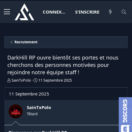
CONNEXION
S'INSCRIRE
Recrutement
DarkHill RP ouvre bientôt ses portes et nous
cherchons des personnes motivées pour
rejoindre notre équipe staff !
I
D
SainTxPolo
11 Septembre 2025
n
a
i
t
11 Septembre 2025
t
e
i
d
a
e
SainTxPolo
t
d
Têtard
e
é
u
b
r
u