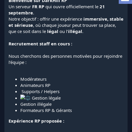
Bienvenue sur DarkHill RP
d
t
Un serveur
FR RP
qui ouvre officiellement le
21
e
l
septembre
.
a
Notre objectif : offrir une expérience
immersive, stable
d
et sérieuse
, où chaque joueur peut trouver sa place,
i
que ce soit dans le
légal
ou l’
illégal
.
s
c
Recrutement staff en cours :
u
s
s
Nous cherchons des personnes motivées pour rejoindre
i
l’équipe :
o
n
Modérateurs
Animateurs RP
️ Supports / Helpers
Gestion légale
Gestion illégale
Formateurs RP & Gérants
Expérience RP proposée :