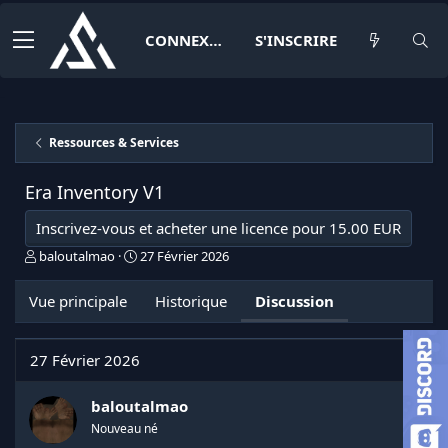
CONNEXION
S'INSCRIRE
Ressources & Services
Era Inventory
V1
Inscrivez-vous et acheter une licence pour 15.00 EUR
I
D
baloutalmao
27 Février 2026
n
a
i
t
Vue principale
Historique
Discussion
t
e
i
d
a
e
27 Février 2026
t
d
e
é
u
b
baloutalmao
r
u
Nouveau né
d
t