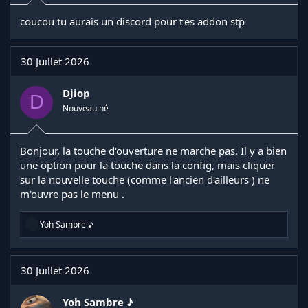
coucou tu aurais un discord pour t'es addon stp
30 Juillet 2026
Djiop
D
Nouveau né
Bonjour, la touche d'ouverture ne marche pas. Il y a bien
une option pour la touche dans la config, mais cliquer
sur la nouvelle touche (comme l'ancien d'ailleurs ) ne
m'ouvre pas le menu .
R
Yoh Sambre ♪
é
a
c
t
30 Juillet 2026
i
o
n
Yoh Sambre ♪