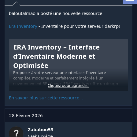
e
l
a
baloutalmao a posté une nouvelle ressource :
d
i
Era Inventory
- Inventaire pour votre serveur darkrp!
s
c
u
ERA Inventory – Interface
s
s
d’Inventaire Moderne et
i
o
Optimisée
n
Proposez à votre serveur une interface d’inventaire
complète, moderne et parfaitement intégrée à un
environnement RP sérieux. ERA Inventory offre un design
Cliquez pour agrandir...
immersif, une navigation fluide et une organisation claire
des objets.
En savoir plus sur cette ressource...
Design et Interface
28 Février 2026
Style moderne et épuré
Effet semi-transparent pour une immersion maximale
Interface plein écran structurée et professionnelle...
Zababou53
Geek suprême