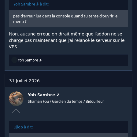
Yoh Sambre ♪ à dit:
pas d'erreur lua dans la console quand tu tente d'ouvrir le
menu ?
Non, aucune erreur, on dirait même que l'addon ne se
charge pas maintenant que j'ai relancé le serveur sur le
VPS.
R
Yoh Sambre ♪
é
a
c
t
31 Juillet 2026
i
o
n
Yoh Sambre ♪
s
Shaman Fou / Gardien du temps / Bidouilleur
:
Djiop à dit: