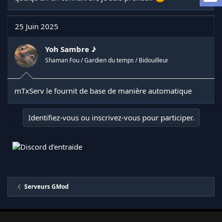
a
d
i
25 Juin 2025
s
c
u
Yoh Sambre ♪
s
Shaman Fou / Gardien du temps / Bidouilleur
s
i
o
mTxServ le fournit de base de manière automatique
n
Identifiez-vous ou inscrivez-vous pour participer.
Serveurs GMod