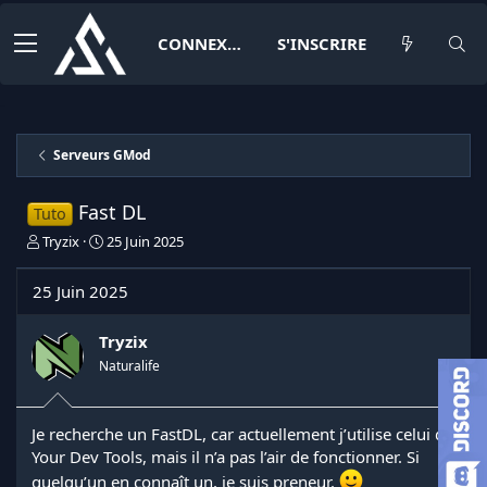
CONNEXION
S'INSCRIRE
Serveurs GMod
Fast DL
Tuto
I
D
Tryzix
25 Juin 2025
n
a
i
t
25 Juin 2025
t
e
i
d
a
e
Tryzix
t
d
Naturalife
e
é
u
b
r
u
Je recherche un FastDL, car actuellement j’utilise celui de
d
t
Your Dev Tools, mais il n’a pas l’air de fonctionner. Si
e
l
quelqu’un en connaît un, je suis preneur.