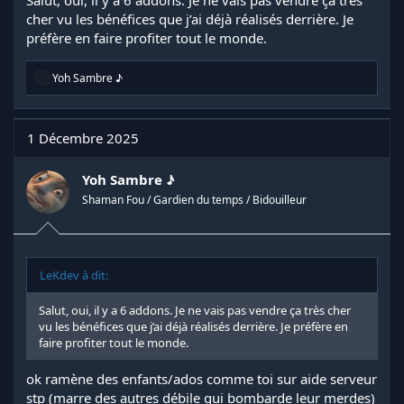
Salut, oui, il y a 6 addons. Je ne vais pas vendre ça très
cher vu les bénéfices que j’ai déjà réalisés derrière. Je
préfère en faire profiter tout le monde.
R
Yoh Sambre ♪
é
a
c
t
1 Décembre 2025
i
o
n
Yoh Sambre ♪
s
Shaman Fou / Gardien du temps / Bidouilleur
:
LeKdev à dit:
Salut, oui, il y a 6 addons. Je ne vais pas vendre ça très cher
vu les bénéfices que j’ai déjà réalisés derrière. Je préfère en
faire profiter tout le monde.
ok ramène des enfants/ados comme toi sur aide serveur
stp (marre des autres débile qui bombarde leur merdes)