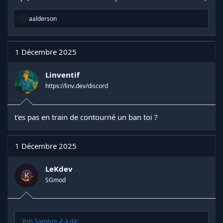
R
aalderson
é
a
c
t
1 Décembre 2025
i
o
n
Linventif
s
https://linv.dev/discord
:
t'es pas en train de contourné un ban toi ?
1 Décembre 2025
LeKdev
SGmod
Yoh Sambre ♪ à dit: