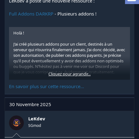
LeKdev a posté une nouvelle ressource :
a
d
Full Addons DARKRP
- Plusieurs addons !
i
s
c
u
Holà !
s
s
J’ai créé plusieurs addons pour un client, destinés à un
i
serveur qui n’ouvrira finalement jamais. J’ai donc décidé, avec
o
son autorisation, de publier ces addons payants. Je précise
n
qu’il peut éventuellement y avoir des addons non optimisés
ou buggés. N’hésitez pas à venir me voir sur Discord pour
que je vous corrige tout ça, évidemment gratuitement.
Cliquez pour agrandir...
Un total de 6 addons :
En savoir plus sur cette ressource...
Système admin
30 Novembre 2025
Système keypad cracker
Système de lockpick
LeKdev
SGmod
Système de livreur
Un TAB