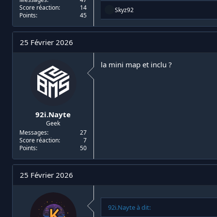
Score réaction
14
R
Skyz92
Points
45
é
a
c
t
25 Février 2026
i
o
n
la mini map et inclu ?
s
:
92i.Nayte
Geek
Messages
27
Score réaction
7
Points
50
25 Février 2026
92i.Nayte à dit: