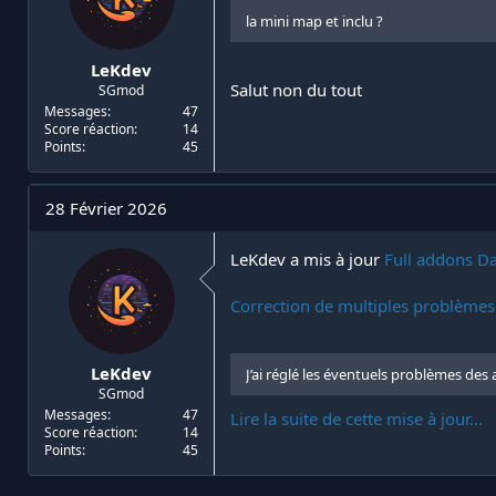
la mini map et inclu ?
LeKdev
Salut non du tout
SGmod
Messages
47
Score réaction
14
Points
45
28 Février 2026
LeKdev a mis à jour
Full addons D
Correction de multiples problèmes
LeKdev
J’ai réglé les éventuels problèmes des
SGmod
Messages
47
Lire la suite de cette mise à jour...
Score réaction
14
Points
45