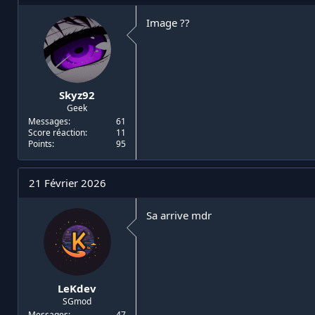
Un TAB
Image ??
Un HUD
Voilà la...
Skyz92
Geek
Messages
61
Score réaction
11
Points
95
21 Février 2026
Sa arrive mdr
LeKdev
SGmod
Messages
47