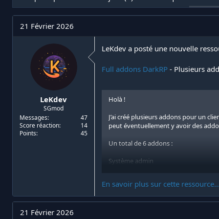
t
e
i
d
a
e
21 Février 2026
t
d
e
é
u
b
LeKdev a posté une nouvelle resso
r
u
d
t
Full addons DarkRP
- Plusieurs add
e
l
a
d
LeKdev
Holà !
i
SGmod
s
J’ai créé plusieurs addons pour un clie
Messages
47
c
Score réaction
14
peut éventuellement y avoir des addon
u
Points
45
s
Un total de 6 addons :
s
i
Système admin
o
n
Système keypad cracker
En savoir plus sur cette ressource..
Système de lockpick
21 Février 2026
Système de livreur