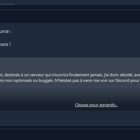
urce :
ons !
nt, destinés à un serveur qui n’ouvrira finalement jamais. J’ai donc décidé, av
s non optimisés ou buggés. N’hésitez pas à venir me voir sur Discord pour
Cliquez pour agrandir...
.