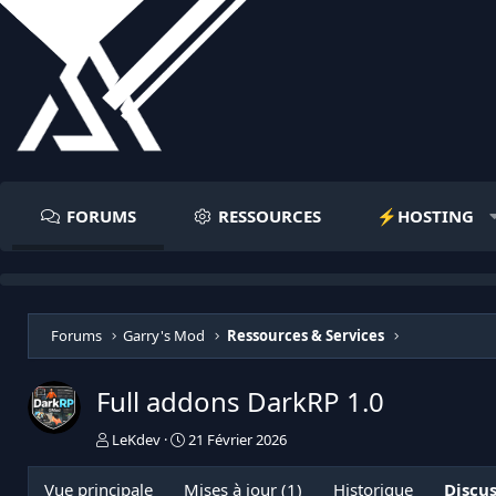
FORUMS
RESSOURCES
⚡️HOSTING
Forums
Garry's Mod
Ressources & Services
Full addons DarkRP
1.0
I
D
LeKdev
21 Février 2026
n
a
i
t
Vue principale
Mises à jour (1)
Historique
Discu