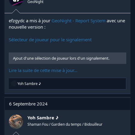
GeoNight
:
efzgydc a mis à jour
GeoNight - Report System
avec une
nouvelle version :
Sélecteur de joueur pour le signalement
Ajout d'une sélection de joueur lors d'un signalement.
Lire la suite de cette mise à jour...
R
Yoh Sambre ♪
é
a
c
t
6 Septembre 2024
i
o
n
Yoh Sambre ♪
s
Shaman Fou / Gardien du temps / Bidouilleur
: