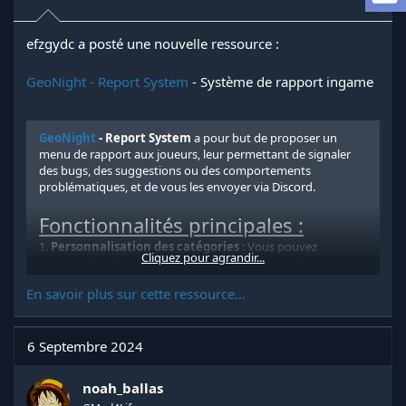
e
l
a
efzgydc a posté une nouvelle ressource :
d
i
GeoNight - Report System
- Système de rapport ingame
s
c
u
GeoNight
- Report System
a pour but de proposer un
s
menu de rapport aux joueurs, leur permettant de signaler
s
des bugs, des suggestions ou des comportements
i
problématiques, et de vous les envoyer via Discord.
o
n
Fonctionnalités principales :
1.
Personnalisation des catégories
: Vous pouvez
Cliquez pour agrandir...
personnaliser les catégories du menu de rapport.
En savoir plus sur cette ressource...
2.
Envoi vers un salon Discord
: Les rapports sont
envoyés...
6 Septembre 2024
noah_ballas