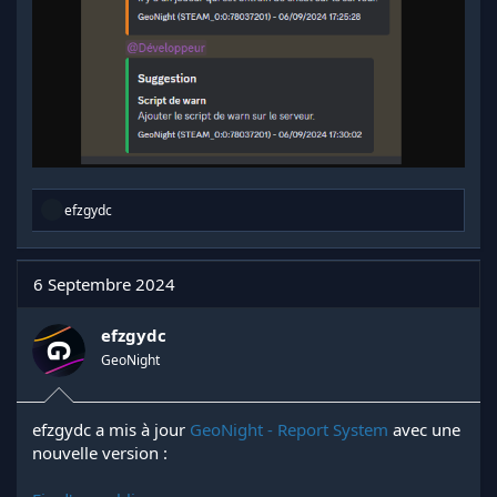
R
efzgydc
é
a
c
t
6 Septembre 2024
i
o
n
efzgydc
s
GeoNight
:
efzgydc a mis à jour
GeoNight - Report System
avec une
nouvelle version :