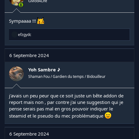
GMod4Life
Sympaaaa !!!
R
efzgydc
é
a
c
t
6 Septembre 2024
i
o
n
Yoh Sambre ♪
s
Shaman Fou / Gardien du temps / Bidouilleur
:
j'avais un peu peur que ce soit juste un bête addon de
report mais non , par contre j'ai une suggestion qui je
pense serais pas mal en gros pouvoir indiquer le
steamid et le pseudo du mec problématique
6 Septembre 2024