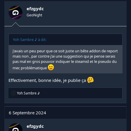
efzgydc
GeoNight
Yoh Sambre ♪ à dit:
j'avais un peu peur que ce soit juste un bête addon de report
mais non , par contre j'ai une suggestion qui je pense serais
pas mal en gros pouvoir indiquer le steamid et le pseudo du
mec problématique
Effectivement, bonne idée, je publie ça
R
Yoh Sambre ♪
é
a
c
t
6 Septembre 2024
i
o
n
efzgydc
s