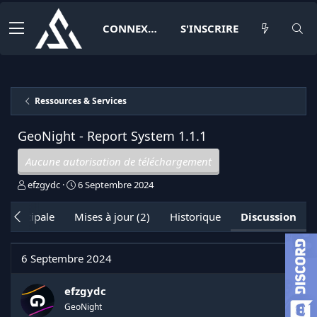
CONNEXION
S'INSCRIRE
Ressources & Services
GeoNight - Report System
1.1.1
Aucune autorisation de téléchargement
I
D
efzgydc
6 Septembre 2024
n
a
i
t
 principale
Mises à jour (2)
Historique
Discussion
t
e
i
d
a
e
6 Septembre 2024
t
d
e
é
u
b
efzgydc
r
u
GeoNight
d
t