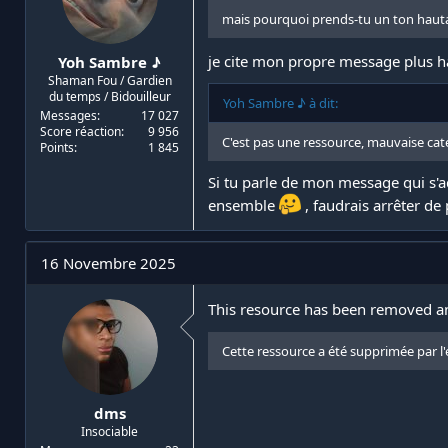
mais pourquoi prends-tu un ton hautai
je cite mon propre message plus 
Yoh Sambre ♪
Shaman Fou / Gardien
du temps / Bidouilleur
Yoh Sambre ♪ à dit:
Messages
17 027
Score réaction
9 956
C'est pas une ressource, mauvaise ca
Points
1 845
Si tu parle de mon message qui s'ad
ensemble
, faudrais arrêter de
16 Novembre 2025
This resource has been removed an
Cette ressource a été supprimée par 
dms
Insociable