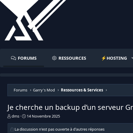
FORUMS
RESSOURCES
⚡️HOSTING
Forums
Garry's Mod
Ressources & Services
Je cherche un backup d’un serveur
I
D
dms
14 Novembre 2025
n
a
i
t
La discussion n'est pas ouverte à d'autres réponses
t
e