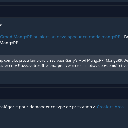
e :
ur Gmod MangaRP ou alors un developpeur en mode mangaRP
- B
d MangaRP
up complet prêt à l’emploi d’un serveur Garry’s Mod MangaRP (MangaRP, Demon
acter en MP avec votre offre, prix, preuves (screenshots/video/demo), et vo
.
 catégorie pour demander ce type de prestation >
Creators Area