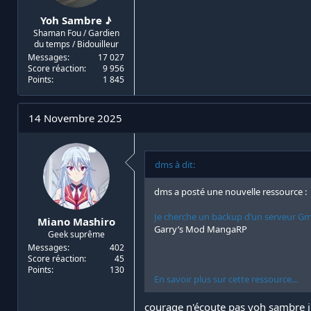
Yoh Sambre ♪
Shaman Fou / Gardien
du temps / Bidouilleur
Messages
17 027
Score réaction
9 956
Points
1 845
14 Novembre 2025
dms à dit:
dms a posté une nouvelle ressource :
Je cherche un backup d’un serveur 
Miano Mashiro
Garry’s Mod MangaRP
Geek suprême
Messages
402
Score réaction
45
Points
130
En savoir plus sur cette ressource...
courage n'écoute pas yoh sambre i