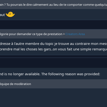
n ? Tu pourrais le dire calmement au lieu de te comporter comme quelqu’un q
haut
tégorie pour demander ce type de prestation >
Creators Area
resse à l'autre membre du topic je trouve au contraire mon messag
 prendre mal les choses les gars..on vous fait une simple remarque
d is no longer available. The following reason was provided:
l'équipe de modération