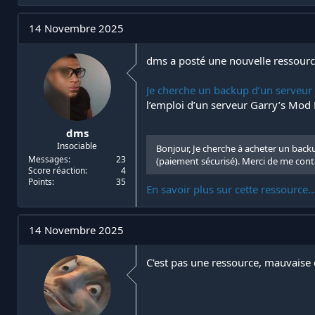
i
d
a
e
14 Novembre 2025
t
d
e
é
dms a posté une nouvelle ressourc
u
b
r
u
d
t
Je cherche un backup d’un serve
e
l’emploi d’un serveur Garry’s Mo
l
a
dms
d
Insociable
Bonjour, Je cherche à acheter un back
i
Messages
23
(paiement sécurisé). Merci de me cont
s
Score réaction
4
c
Points
35
u
En savoir plus sur cette ressource..
s
s
i
14 Novembre 2025
o
n
C'est pas une ressource, mauvaise