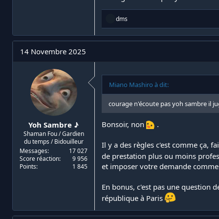
R
dms
é
a
c
t
14 Novembre 2025
i
o
n
s
Miano Mashiro à dit:
:
courage n'écoute pas yoh sambre il j
Bonsoir, non
.
Yoh Sambre ♪
Shaman Fou / Gardien
du temps / Bidouilleur
Il y a des règles c'est comme ça, f
Messages
17 027
de prestation plus ou moins profe
Score réaction
9 956
et imposer votre demande comme de
Points
1 845
En bonus, c'est pas une question d
république à Paris