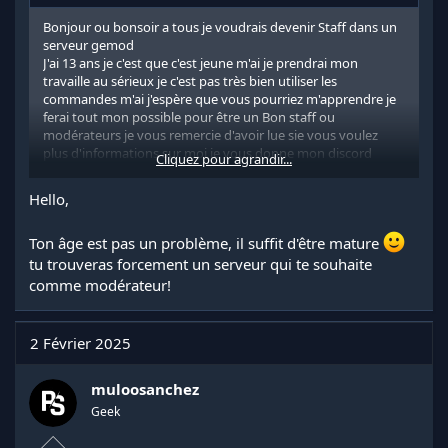
Bonjour ou bonsoir a tous je voudrais devenir Staff dans un
serveur gemod
J'ai 13 ans je c'est que c'est jeune m'ai je prendrai mon
travaille au sérieux je c'est pas très bien utiliser les
commandes m'ai j'espère que vous pourriez m'apprendre je
ferai tout mon possible pour être un Bon staff ou
modérateurs je vous remercie d'avoir lue sie vous voulez
plus d'informations sur moi je vous donne mon discord
Cliquez pour agrandir...
susuheft
Hello,
Ton âge est pas un problème, il suffit d'être mature
tu trouveras forcement un serveur qui te souhaite
comme modérateur!
2 Février 2025
muloosanchez
Geek