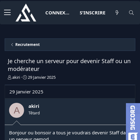
CONNEXION
S'INSCRIRE
Recrutement
Je cherche un serveur pour devenir Staff ou un
modérateur
I
D
akiri
29 Janvier 2025
n
a
i
t
29 Janvier 2025
t
e
i
d
a
e
akiri
A
t
d
Têtard
e
é
u
b
r
u
Bonjour ou bonsoir a tous je voudrais devenir Staff dans
d
t
un serveur gemod
e