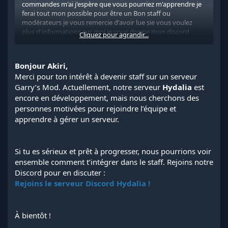
commandes m'ai j'espère que vous pourriez m'apprendre je
ferai tout mon possible pour être un Bon staff ou
modérateurs je vous remercie d'avoir lue sie vous voulez
plus d'informations sur moi je vous donne mon discord
Cliquez pour agrandir...
susuheft
Bonjour Akiri,
Merci pour ton intérêt à devenir staff sur un serveur
Garry’s Mod. Actuellement, notre serveur
Hydalia
est
encore en développement, mais nous cherchons des
personnes motivées pour rejoindre l’équipe et
apprendre à gérer un serveur.
Si tu es sérieux et prêt à progresser, nous pourrions voir
ensemble comment t’intégrer dans le staff. Rejoins notre
Discord pour en discuter :
Rejoins le serveur Discord Hydalia !
À bientôt !