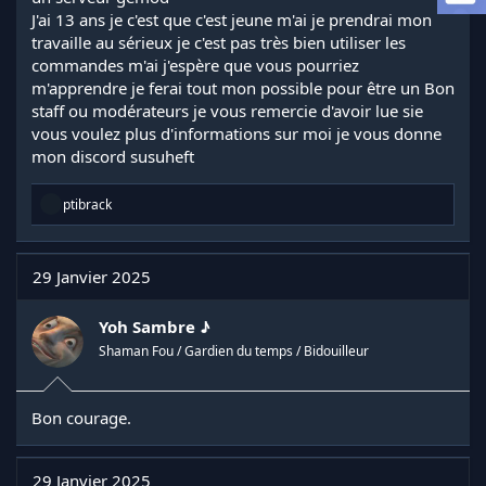
l
J'ai 13 ans je c'est que c'est jeune m'ai je prendrai mon
a
travaille au sérieux je c'est pas très bien utiliser les
d
commandes m'ai j'espère que vous pourriez
i
m'apprendre je ferai tout mon possible pour être un Bon
s
staff ou modérateurs je vous remercie d'avoir lue sie
c
vous voulez plus d'informations sur moi je vous donne
u
s
mon discord susuheft
s
i
R
ptibrack
o
é
n
a
c
t
29 Janvier 2025
i
o
n
Yoh Sambre ♪
s
Shaman Fou / Gardien du temps / Bidouilleur
:
Bon courage.
29 Janvier 2025