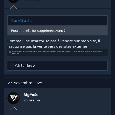
BlackGT à dit:
Pourquoi elle fut supprimée avant ?
Comme il ne m’autorise pas à vendre sur mon site, il
n’autorise pas la vente vers des sites externes.
R
Yoh Sambre ♪
é
a
c
t
27 Novembre 2025
i
o
n
BigYoSe
s
Nouveau né
: