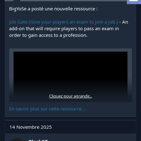
l
BigYoSe a posté une nouvelle ressource :
a
d
Job Gate (Give your players an exam to join a job.)
- An
i
s
add-on that will require players to pass an exam in
c
order to gain access to a profession.
u
s
s
i
o
n
Cliquez pour agrandir...
En savoir plus sur cette ressource...
This addon is designed to allow your players to take an exam
14 Novembre 2025
for each profession.