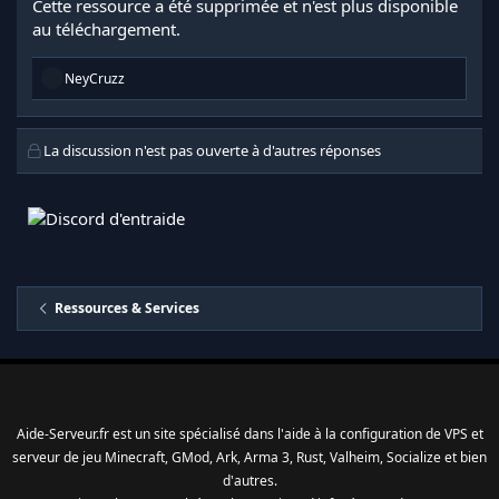
Cette ressource a été supprimée et n'est plus disponible
au téléchargement.
R
NeyCruzz
é
a
c
t
La discussion n'est pas ouverte à d'autres réponses
i
o
n
s
:
Ressources & Services
Aide-Serveur.fr est un site spécialisé dans l'aide à la configuration de VPS et
serveur de jeu Minecraft, GMod, Ark, Arma 3, Rust, Valheim, Socialize et bien
d'autres.