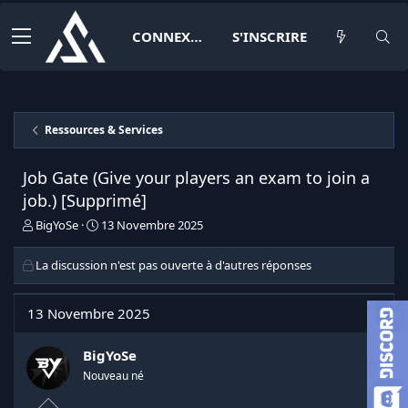
CONNEXION
S'INSCRIRE
Ressources & Services
Job Gate (Give your players an exam to join a
job.) [Supprimé]
I
D
BigYoSe
13 Novembre 2025
n
a
i
t
La discussion n'est pas ouverte à d'autres réponses
t
e
i
d
a
e
13 Novembre 2025
t
d
e
é
BigYoSe
u
b
r
u
Nouveau né
d
t
e