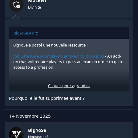
BlackGT
You will have the ability to create your own custom
questionnaires for each profession you wish to offer.
Divinité
Any suggestions are welcome to improve the addon and
make it even more efficient. I invite you to enjoy a sleek and
unique design, specially crafted for you and your players.
BigYoSe à dit:
Feel free to share your feedback to continue evolving this
addon according to your needs...
BigYoSe a posté une nouvelle ressource :
Job Gate (Give your players an exam to join a job.)
- An add-
on that will require players to pass an exam in order to gain
access to a profession.
Cliquez pour agrandir...
En savoir plus sur cette ressource...
Pourquoi elle fut supprimée avant ?
14 Novembre 2025
BigYoSe
Nouveau né