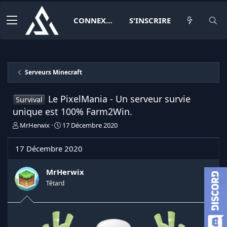
CONNEXION
S'INSCRIRE
Serveurs Minecraft
Le PixelMania - Un serveur survie
Survival
unique est 100% Farm2Win.
I
D
MrHerwix
17 Décembre 2020
n
a
i
t
17 Décembre 2020
t
e
i
d
a
e
MrHerwix
t
d
Têtard
e
é
u
b
r
u
d
t
e