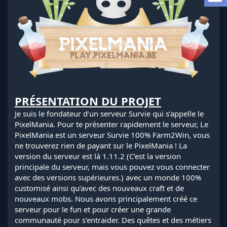
l
a
d
i
s
c
u
s
s
i
PRÉSENTATION DU PROJET
o
n
Je suis le fondateur d’un serveur Survie qui s’appelle le
PixelMania. Pour te présenter rapidement le serveur, Le
PixelMania est un serveur Survie 100% Farm2Win, vous
ne trouverez rien de payant sur le PixelMania ! La
version du serveur est là 1.11.2 (C’est la version
principale du serveur, mais vous pouvez vous connecter
avec des versions supérieures.) avec un monde 100%
customisé ainsi qu’avec des nouveaux craft et de
nouveaux mobs. Nous avons principalement créé ce
serveur pour le fun et pour créer une grande
communauté pour s’entraider. Des quêtes et des métiers