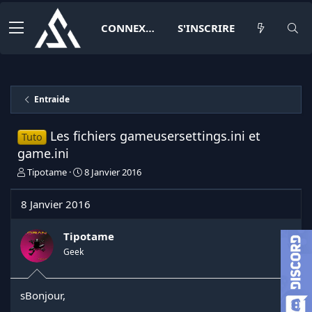
CONNEXION
S'INSCRIRE
Entraide
Les fichiers gameusersettings.ini et
Tuto
game.ini
I
D
Tipotame
8 Janvier 2016
n
a
i
t
8 Janvier 2016
t
e
i
d
a
e
Tipotame
t
d
Geek
e
é
u
b
r
u
sBonjour,
d
t
e