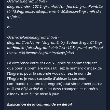
OverrideEngramEntries=
(EngramIndex=102,EngramHidden=false,EngramPointsCo
st=15,EngramLevelRequirement=30,RemoveEngramPreRe
q=false)
ou
OverrideNamedEngramEntries=
(EngramClassName="EngramEntry_Saddle_Stego_C",Engr
amHidden=false,EngramPointsCost=15,EngramLevelRequi
rement=30,RemoveEngramPreReq=false)
La différence entre ces deux lignes de commande est
que pour la première vous utilisez le numéro d'index de
l'Engram, pour la seconde vous utilisez le nom de
l'Engram. Je vous conseille d'utiliser la seconde
commande (le nom de l'engram) tout simplement parce
qu'il est déjà arrivé que les devs changent les numéro
d'index suite à une mise à jour.
Explication de la commande en détail :