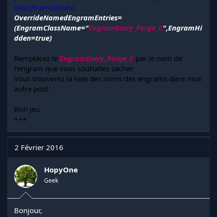
liste (true=cachés)
OverrideNamedEngramEntries=
(EngramClassName="
EngramEntry_Forge_C
",EngramHi
dden=true)
Remplacez le
EngramEntry_Forge_C
par le nom de
l'engram que vous souhaitez cacher.
Vous trouverez la liste des noms des engrams dans mon
autre post.
Bon jeu
+++
2 Février 2016
HopyOne
Geek
Bonjour,