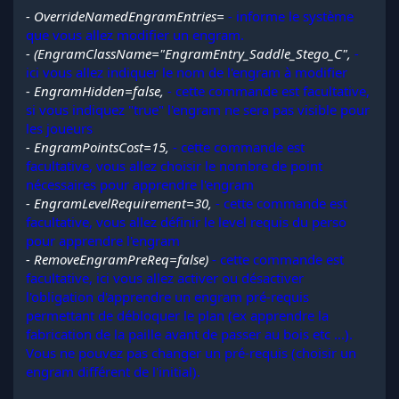
- OverrideNamedEngramEntries=
- informe le système
que vous allez modifier un engram.
- (EngramClassName="EngramEntry_Saddle_Stego_C",
-
ici vous allez indiquer le nom de l'engram à modifier
- EngramHidden=false,
- cette commande est facultative,
si vous indiquez "true" l'engram ne sera pas visible pour
les joueurs
- EngramPointsCost=15,
- cette commande est
facultative, vous allez choisir le nombre de point
nécessaires pour apprendre l'engram
- EngramLevelRequirement=30,
- cette commande est
facultative, vous allez définir le level requis du perso
pour apprendre l'engram
- RemoveEngramPreReq=false)
- cette commande est
facultative, ici vous allez activer ou désactiver
l'obligation d'apprendre un engram pré-requis
permettant de débloquer le plan (ex apprendre la
fabrication de la paille avant de passer au bois etc ...).
Vous ne pouvez pas changer un pré-requis (choisir un
engram différent de l'initial).