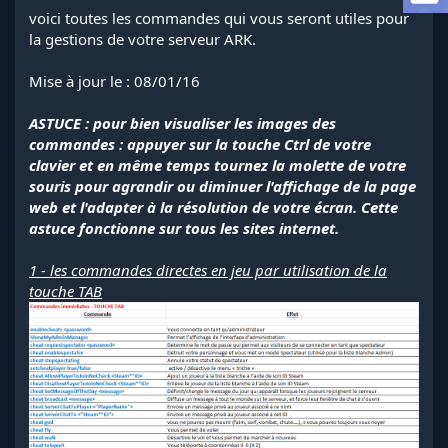
l
voici toutes les commandes qui vous seront utiles pour
a
la gestions de votre serveur ARK.
d
i
Mise à jour le : 08/01/16
s
c
ASTUCE : pour bien visualiser les images des
u
s
commandes : appuyer sur la touche Ctrl de votre
s
clavier et en même temps tournez la molette de votre
i
souris pour agrandir ou diminuer l'affichage de la page
o
web et l'adapter à la résolution de votre écran. Cette
n
astuce fonctionne sur tous les sites internet.
1 - les commandes directes en jeu par utilisation de la
touche TAB