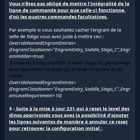
Vous n'êtes pas obligé de mettre l'intégralité de la
ligne de commande pour que celle-ci fonctionne,
d'où les quatres commandes facultatives.
Par exemple si vous souhaitez cacher l'engram de la
selle de Stégo vous avez juste à mettre ceci :
OverrideNamedEngramEntries=
(EngramClassName="EngramEntry_Saddle_Stego_C",Engr
amHidden=true)
Si vous souhaitez modifier le level requis du personnage
pour apprendre l'engram (ici le level 10 au lieu du 30
initial) :
OverrideNamedEngramEntries=
(EngramClassName="EngramEntry_Saddle_Stego_C",Engr
amLevelRequirement=10)
3 -
Suite à la mise à jour 231 qui à reset le level des
dinos apprivoisés vous avez la possibilité d'ajouter
les lignes suivantes de manière à annuler ce reset
pour retrouver la configuration initial :