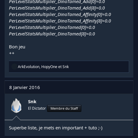
PerLevelStatsMultiplier_DinoTamed_Add[0]=0.0
PerLevelStatsMultiplier_DinoTamed_Add[8]=0.0
PerLevelStatsMultiplier_DinoTamed_Affinity[0]=0.0
PerLevelStatsMultiplier_DinoTamed_Affinity[8]=0.0
PerLevelStatsMultiplier_DinoTamed[0]=0.0
PerLevelStatsMultiplier_DinoTamed[8]=0.0
Bon jeu
++
R
ArkEvolution
,
HopyOne
et
Snk
é
a
c
t
8 Janvier 2016
i
o
n
Snk
s
El Dictator
Membre du Staff
:
Superbe liste, je mets en important + tuto ;-)