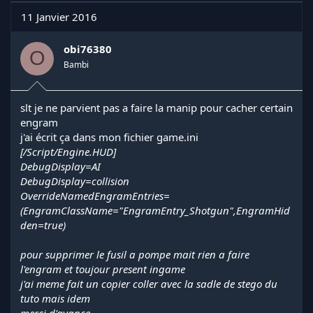
11 Janvier 2016
obi76380
O
Bambi
slt je ne parvient pas a faire la manip pour cacher certain
engram
j'ai écrit ça dans mon fichier game.ini
[/Script/Engine.HUD]
DebugDisplay=AI
DebugDisplay=collision
OverrideNamedEngramEntries=
(EngramClassName="EngramEntry_Shotgun",EngramHid
den=true)
pour supprimer le fusil a pompe mait rien a faire
l'engram et toujour present ingame
j'ai meme fait un copier coller avec la sadle de stego du
tuto mais idem