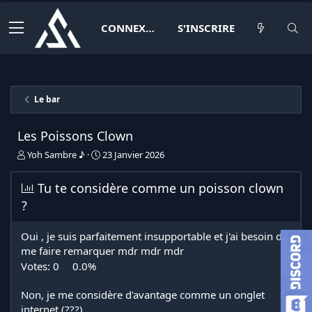
CONNEXION
S'INSCRIRE
Le bar
Les Poissons Clown
I
D
Yoh Sambre ♪
23 Janvier 2026
n
a
i
t
Tu te considère comme un poisson clown
t
e
?
i
d
a
e
t
d
Oui , je suis parfaitement insupportable et j'ai besoin de
e
é
me faire remarquer mdr mdr mdr
u
b
Votes:
0
0.0%
r
u
d
t
e
Non, je me considère d'avantage comme un onglet
l
internet (???)