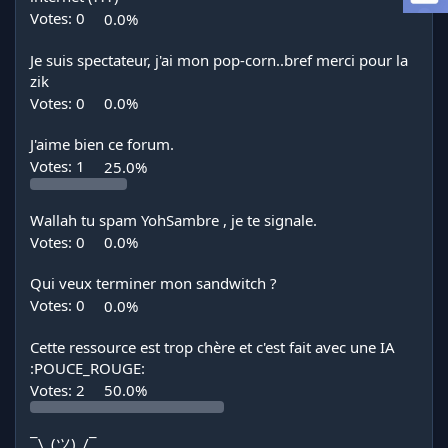
a
Votes:
0
0.0%
d
i
Je suis spectateur, j'ai mon pop-corn..bref merci pour la
s
c
zik
u
Votes:
0
0.0%
s
s
J'aime bien ce forum.
i
Votes:
1
25.0%
o
n
Wallah tu spam YohSambre , je te signale.
Votes:
0
0.0%
Qui veux terminer mon sandwitch ?
Votes:
0
0.0%
Cette ressource est trop chère et c'est fait avec une IA
:POUCE_ROUGE:
Votes:
2
50.0%
¯\_(ツ)_/¯