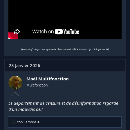
(en vrais j'suis pas sur que cette chanson soit toléré ici donc rip si le topic saute)
23 Janvier 2026
Maël Multifonction
Multifonction !
Le département de censure et de désinformation regarde
d'un mauvais oeil
R
Yoh Sambre ♪
é