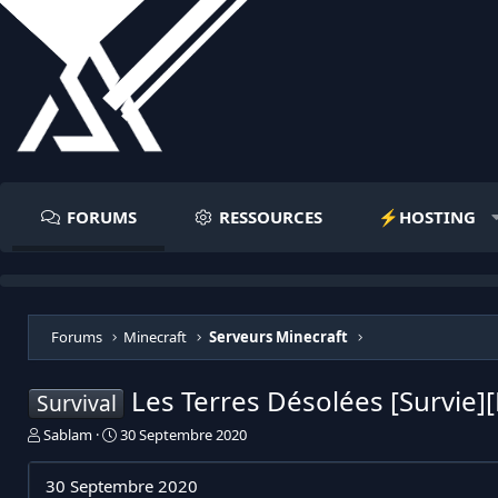
FORUMS
RESSOURCES
⚡️HOSTING
Forums
Minecraft
Serveurs Minecraft
Les Terres Désolées [Survie
Survival
I
D
Sablam
30 Septembre 2020
n
a
i
t
30 Septembre 2020
t
e