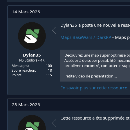
i
d
a
e
14 Mars 2026
t
d
e
é
Dylan35 a posté une nouvelle ress
u
b
r
u
d
t
Maps BaseWars / DarkRP
- Maps po
e
l
a
Dylan35
Découvrez une map super optimisé p
d
Accédez à de super possibilité mécan
NS Studio's - 4K
i
problème rencontré, contacter le supp
Messages
100
s
Score réaction
18
c
Points
115
Petite vidéo de présentation ...
u
s
En savoir plus sur cette ressource..
s
i
o
n
28 Mars 2026
Cette ressource a été supprimée et