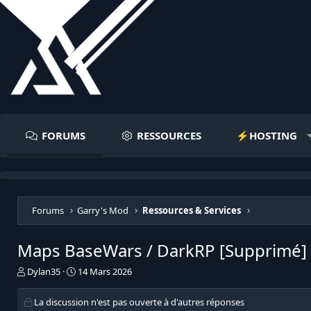
FORUMS
RESSOURCES
⚡️HOSTING
Forums
Garry's Mod
Ressources & Services
Maps BaseWars / DarkRP [Supprimé]
I
D
Dylan35
14 Mars 2026
n
a
i
t
La discussion n'est pas ouverte à d'autres réponses
t
e