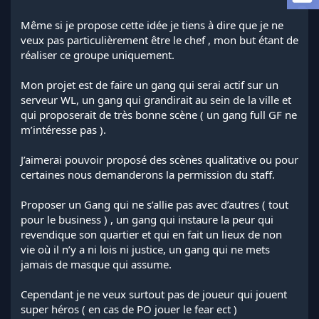
a
d
Même si je propose cette idée je tiens à dire que je ne
i
veux pas particulièrement être le chef , mon but étant de
s
réaliser ce groupe uniquement.
c
u
s
Mon projet est de faire un gang qui serai actif sur un
s
serveur WL, un gang qui grandirait au sein de la ville et
i
qui proposerait de très bonne scène ( un gang full GF ne
o
m’intéresse pas ).
n
J’aimerai pouvoir proposé des scènes qualitative ou pour
certaines nous demanderons la permission du staff.
Proposer un Gang qui ne s’allie pas avec d’autres ( tout
pour le business ) , un gang qui instaure la peur qui
revendique son quartier et qui en fait un lieux de non
vie où il n’y a ni lois ni justice, un gang qui ne mets
jamais de masque qui assume.
Cependant je ne veux surtout pas de joueur qui jouent
super héros ( en cas de PO jouer le fear ect )