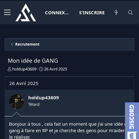
CONNEXION
S'INSCRIRE
Recrutement
Mon idée de GANG
I
D
holdup43609
26 Avril 2025
n
a
i
t
26 Avril 2025
t
e
i
d
a
e
holdup43609
t
d
Têtard
e
é
u
b
r
u
Bonjour à tous , cela fait un moment que j’ai une idée de
d
t
gang à faire en RP et je cherche des gens pour m’aider à
e
l
le réaliser.