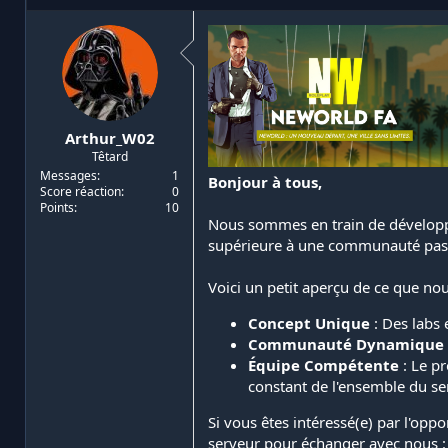
i
d
a
e
t
d
e
é
u
b
r
u
d
t
Arthur_W02
e
Têtard
l
a
Messages
1
Bonjour à tous,
Score réaction
0
d
Points
10
i
Nous sommes en train de dévelop
s
supérieure à une communauté pas
c
u
s
Voici un petit aperçu de ce que no
s
i
Concept Unique
: Des labs 
o
Communauté Dynamique
n
Équipe Compétente
: Le pr
constant de l'ensemble du ser
Si vous êtes intéressé(e) par l'opp
serveur pour échanger avec nous 