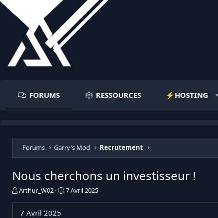
FORUMS
RESSOURCES
⚡️HOSTING
Forums
Garry's Mod
Recrutement
Nous cherchons un investisseur !
I
D
Arthur_W02
7 Avril 2025
n
a
i
t
7 Avril 2025
t
e