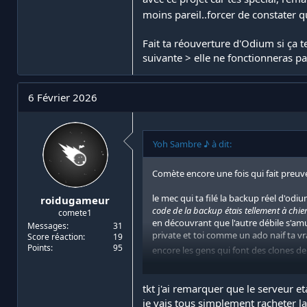
moins pareil..forcer de constater 
Fait ta réouverture d'Odium si ça te
suivante > elle ne fonctionneras pa
6 Février 2026
Yoh Sambre ♪ à dit:
Comète encore une fois qui fait preuv
le mec qui ta filé la backup réel d'od
roidugameur
code de la backup étais tellement à chie
comete1
en découvrant que l'autre débile s'amu
Messages
31
private et toi comme un ado naif ta vr
Score réaction
19
Points
95
encore les gens qui font des clones d
Fait ta réouverture d'Odium si ça te ch
fonctionneras pas comme la quasi inté
tkt j'ai remarquer que le serveur eta
je vais tous simplement racheter la