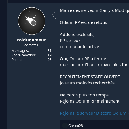
i
d
a
e
Marre des serveurs Garry’s Mod qu
t
d
e
é
Odium RP est de retour.
u
b
r
u
Addons exclusifs,
d
t
roidugameur
RP sérieux,
e
comete1
l
communauté active.
a
Messages
31
Score réaction
19
d
Oui, Odium RP a fermé…
Points
95
i
mais aujourd’hui il rouvre plus for
s
c
RECRUTEMENT STAFF OUVERT
u
s
Joueurs motivés recherchés
s
i
Ne perds plus ton temps.
o
Rejoins Odium RP maintenant.
n
Rejoins le serveur Discord Odium R
R
Gariox28