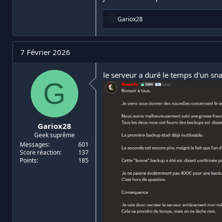
R
Gariox28
é
a
c
t
7 Février 2026
i
o
n
le serveur a duré le temps d'un sn
G
s
:
Gariox28
Geek suprême
Messages
601
Score réaction
137
Points
185