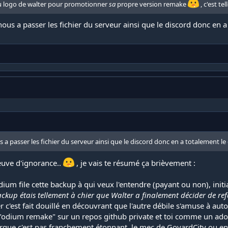
au logo de walter pour promotionner
sa
propre version remake
, c'est te
ous a passer les fichier du serveur ainsi que le discord donc en a 
a passer les fichier du serveur ainsi que le discord donc en a totalement le d
euve d'ignorance..
, je vais te résumé ça brièvement :
'odium file cette backup à qui veux l'entendre (payant ou non), ini
ckup étais tellement à chier que Walter a finalement décider de refa
r c'est fait douillé en découvrant que l'autre débile s'amuse à autor
odium remake" sur un repos github private et toi comme un ado na
marque c'est pas franchement étonnant..le mec de GoyardCity ou e