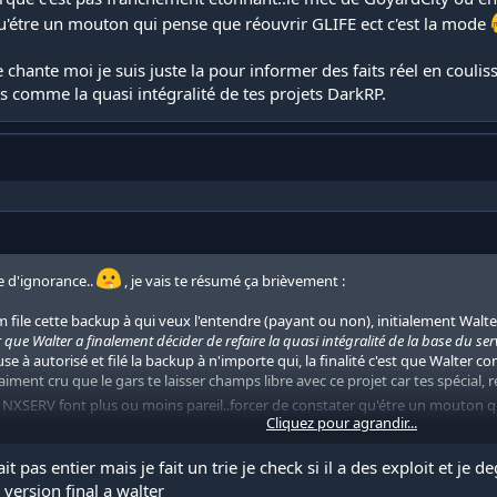
qu'étre un mouton qui pense que réouvrir GLIFE ect c'est la mode
 chante moi je suis juste la pour informer des faits réel en coulis
s comme la quasi intégralité de tes projets DarkRP.
e d'ignorance..
, je vais te résumé ça brièvement :
ium file cette backup à qui veux l'entendre (payant ou non), initialement Walt
r que Walter a finalement décider de refaire la quasi intégralité de la base du se
se à autorisé et filé la backup à n'importe qui, la finalité c'est que Walte
aiment cru que le gars te laisser champs libre avec ce projet car tes spécia
e NXSERV font plus ou moins pareil..forcer de constater qu'étre un mouton q
Cliquez pour agrandir...
ante moi je suis juste la pour informer des faits réel en coulisse , la finalit
gralité de tes projets DarkRP.
it pas entier mais je fait un trie je check si il a des exploit et je 
 version final a walter