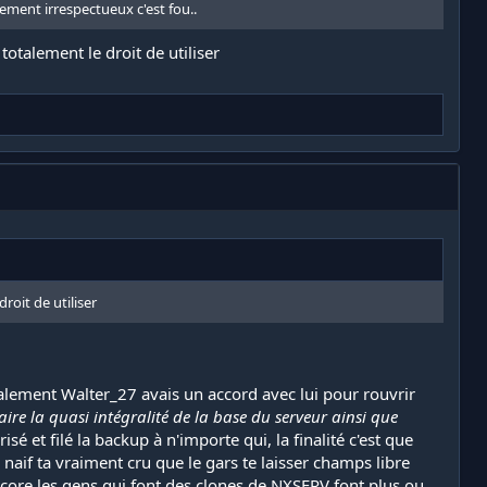
llement irrespectueux c'est fou..
totalement le droit de utiliser
roit de utiliser
tialement Walter_27 avais un accord avec lui pour rouvrir
ire la quasi intégralité de la base du serveur ainsi que
isé et filé la backup à n'importe qui, la finalité c'est que
if ta vraiment cru que le gars te laisser champs libre
ncore les gens qui font des clones de NXSERV font plus ou