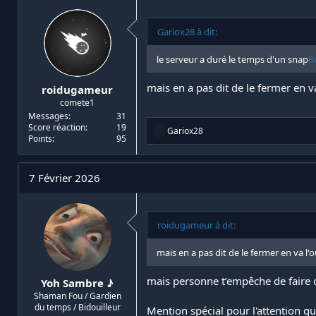
Gariox28 à dit:
le serveur a duré le temps d'un snap
R
mais en a pas dit de le fermer en
roidugameur
comete1
Messages
31
Score réaction
19
R
Gariox28
Points
95
é
a
c
t
7 Février 2026
i
o
n
s
roidugameur à dit:
:
mais en a pas dit de le fermer en va 
mais personne t’empêche de faire q
Yoh Sambre ♪
Shaman Fou / Gardien
du temps / Bidouilleur
Mention spécial pour l'attention q