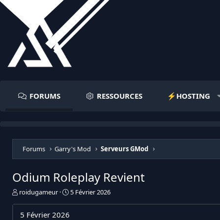
FORUMS
RESSOURCES
⚡️HOSTING
Forums
Garry's Mod
Serveurs GMod
Odium Roleplay Revient
I
D
roidugameur
5 Février 2026
n
a
i
t
5 Février 2026
t
e