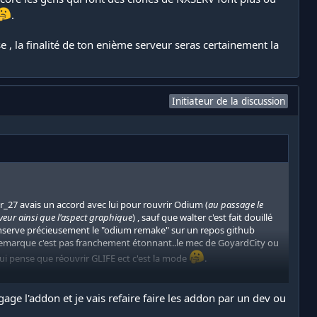
.
se , la finalité de ton enième serveur seras certainement la
Initiateur de la discussion
er_27 avais un accord avec lui pour rouvrir Odium (
au passage le
rveur ainsi que l'aspect graphique
) , sauf que walter c'est fait douillé
r conserve précieusement le "odium remake" sur un repos github
l, remarque c'est pas franchement étonnant..le mec de GoyardCity ou
ui pense que réouvrir GLIFE ect c'est la mode
.
é de ton enième serveur seras certainement la suivante > elle ne
degage l'addon et je vais refaire faire les addon par un dev ou