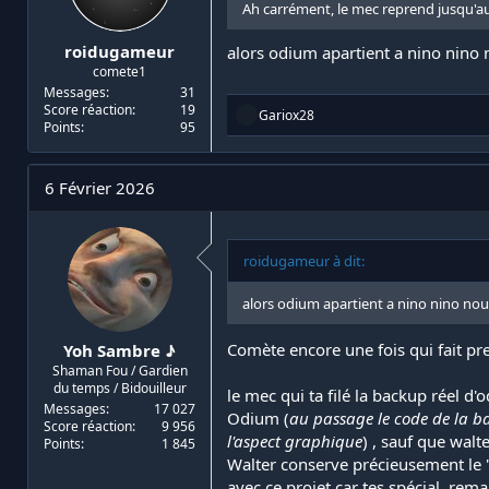
Ah carrément, le mec reprend jusqu'
roidugameur
alors odium apartient a nino nino n
comete1
Messages
31
Score réaction
19
R
Gariox28
Points
95
é
a
c
t
6 Février 2026
i
o
n
s
roidugameur à dit:
:
alors odium apartient a nino nino nous 
Comète encore une fois qui fait pr
Yoh Sambre ♪
Shaman Fou / Gardien
du temps / Bidouilleur
le mec qui ta filé la backup réel d
Messages
17 027
Odium (
au passage le code de la ba
Score réaction
9 956
l'aspect graphique
) , sauf que walte
Points
1 845
Walter conserve précieusement le "
avec ce projet car tes spécial, re