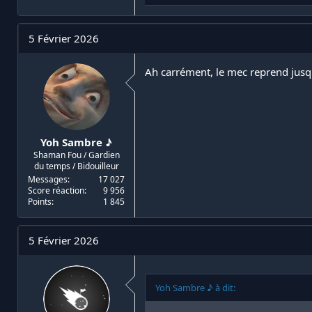
é
a
c
t
5 Février 2026
i
o
n
Ah carrément, le mec reprend jus
s
:
Yoh Sambre ♪
Shaman Fou / Gardien
du temps / Bidouilleur
Messages
17 027
Score réaction
9 956
Points
1 845
5 Février 2026
Yoh Sambre ♪ à dit: