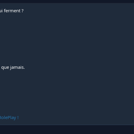
i ferment ?
t que jamais.
olePlay !