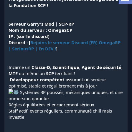
l
la Fondation SCP !
a
d
i
Serveur Garry's Mod | SCP-RP
s
Nom du serveur : OmegaSCP
c
IP : [sur le discord]
u
s
Discord : [
Rejoins le serveur Discord [FR] OmegaRP
s
| SeriousRP | En DEV !
]
i
o
n
Incarne un
Classe-D
,
Scientifique
,
Agent de sécurité
,
MTF
ou même un
SCP
terrifiant !
️
Développeur compétent
assurant un serveur
optimisé, stable et régulièrement mis à jour
Systèmes RP poussés, mécaniques uniques, et une
immersion garantie
Règles équilibrées et encadrement sérieux
Staff actif, events réguliers, communauté chill mais
investie