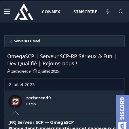
CONNEXION
S'INSCRIRE
Serveurs GMod
OmegaSCP | Serveur SCP-RP Sérieux & Fun |
Dev Qualifié | Rejoins-nous !
I
D
zachcreed9
2 Juillet 2025
n
a
i
t
2 Juillet 2025
t
e
i
d
a
e
zachcreed9
t
d
Bambi
e
é
u
b
r
u
[FR] Serveur SCP — OmegaSCP
d
t
Plonge dans l’univers mystérieux et dangereux de
e