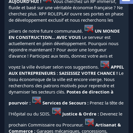
AUJOURD'HUI !
Vous cherchez un RP immersif,
a
fluide et basé sur une véritable économie française ? Ne
d
i
cherchez plus. RPF ROLEPLAY ouvre ses portes en phase
s
de développement exclusif et nous recherchons les
c
u
piliers de notre future communauté.
UN MONDE
s
EN CONSTRUCTION... AVEC VOUS
Le serveur est
s
actuellement en plein développement. Pourquoi nous
i
rejoindre maintenant ? Pour avoir une longueur
o
d'avance ! Participez aux tests, donnez votre avis et
n
voyez la ville évoluer selon vos suggestions.
APPEL
AUX ENTREPRENEURS : SAISISSEZ VOTRE CHANCE !
Le
tissu économique de la ville est encore vierge. Nous
recherchons des patrons motivés pour reprendre et
dynamiser les secteurs clés.
Postes de direction à
pourvoir :
Services de Secours :
Prenez la tête de
l'Hôpital ou du SDIS.
Justice & Ordre :
Devenez le
prochain Commissaire ou Procureur.
Artisanat &
Commerce :
Garages mécaniques, concessions,