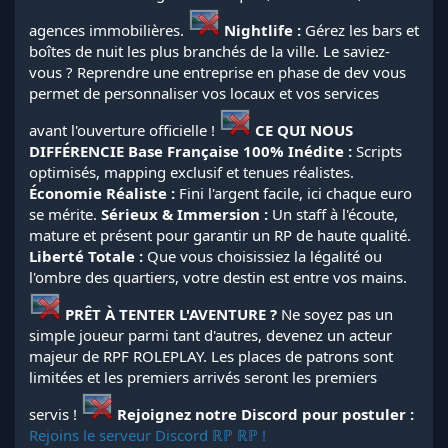
agences immobilières.
Nightlife :
Gérez les bars et
boîtes de nuit les plus branchés de la ville. Le saviez-
vous ? Reprendre une entreprise en phase de dev vous
permet de personnaliser vos locaux et vos services
avant l'ouverture officielle !
CE QUI NOUS
DIFFÉRENCIE
Base Française 100% Inédite :
Scripts
optimisés, mapping exclusif et tenues réalistes.
Économie Réaliste :
Fini l'argent facile, ici chaque euro
se mérite.
Sérieux & Immersion :
Un staff à l'écoute,
mature et présent pour garantir un RP de haute qualité.
Liberté Totale :
Que vous choisissiez la légalité ou
l'ombre des quartiers, votre destin est entre vos mains.
PRÊT À TENTER L'AVENTURE ?
Ne soyez pas un
simple joueur parmi tant d'autres, devenez un acteur
majeur de RPF ROLEPLAY. Les places de patrons sont
limitées et les premiers arrivés seront les premiers
servis !
Rejoignez notre Discord pour postuler :
Rejoins le serveur Discord ℝℙ ℝℙ !