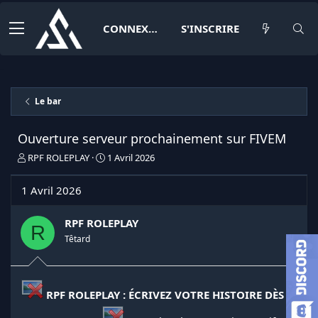
CONNEXION
S'INSCRIRE
Le bar
Ouverture serveur prochainement sur FIVEM
I
D
RPF ROLEPLAY
1 Avril 2026
n
a
i
t
1 Avril 2026
t
e
i
d
a
e
RPF ROLEPLAY
R
t
d
Têtard
e
é
u
b
r
u
d
t
RPF ROLEPLAY : ÉCRIVEZ VOTRE HISTOIRE DÈS
e
l