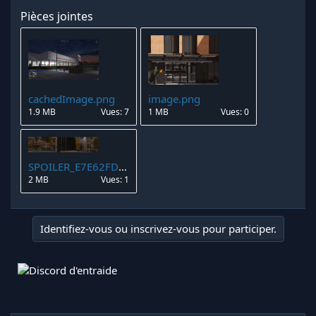
Pièces jointes
cachedImage.png
image.png
1.9 MB
Vues: 7
1 MB
Vues: 0
SPOILER_E7E62FD7-3551-4679-8156-8DB65D2E3385.png
2 MB
Vues: 1
Identifiez-vous ou inscrivez-vous pour participer.