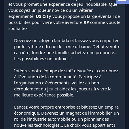
a
et vous promet une expérience de jeu inoubliable. Que
d
vous soyez un joueur novice ou un vétéran
i
expérimenté,
US City
vous propose un large éventail de
s
possibilités pour vivre votre aventure
RP
comme vous le
c
souhaitez :
u
s
s
Devenez un citoyen lambda et laissez vous emporter
i
par le rythme effréné de la vie urbaine. Débutez votre
o
carrière, fondez une famille, achetez une propriété…
n
Les possibilités sont infinies !​
Intégrez notre équipe de staff dévouée et contribuez
à l'évolution de la communauté. Participez à
l'organisation d'événements, veillez au bon
déroulement du jeu et aidez les joueurs à vivre la
meilleure expérience possible.​
Lancez votre propre entreprise et bâtissez un empire
économique. Devenez un magnat de l'immobilier, un
roi de l'industrie automobile ou un pionnier des
nouvelles technologies… Le choix vous appartient !​