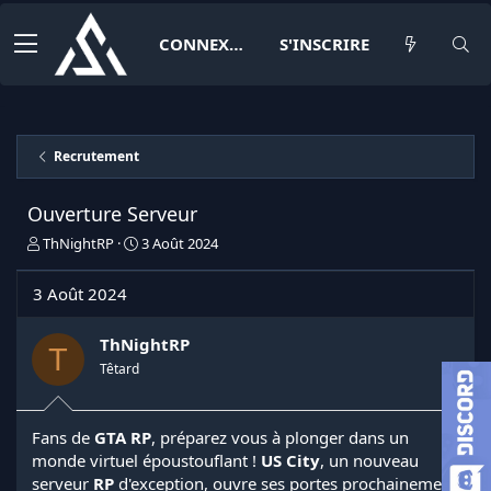
CONNEXION
S'INSCRIRE
Recrutement
Ouverture Serveur
I
D
ThNightRP
3 Août 2024
n
a
i
t
3 Août 2024
t
e
i
d
a
e
ThNightRP
T
t
d
Têtard
e
é
u
b
r
u
Fans de
GTA RP
, préparez vous à plonger dans un
d
t
monde virtuel époustouflant !
US City
, un nouveau
e
l
serveur
RP
d'exception, ouvre ses portes prochainement