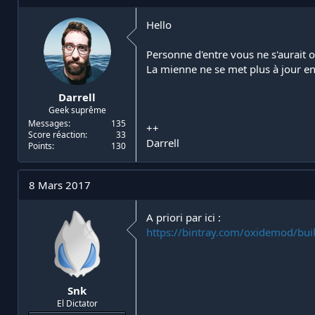
i
d
a
e
Hello
t
d
e
é
Personne d'entre vous ne s'aurait o
u
b
La mienne ne se met plus à jour e
r
u
d
t
Darrell
e
Geek suprême
l
a
Messages
135
++
Score réaction
33
d
Darrell
Points
130
i
s
c
8 Mars 2017
u
s
s
A priori par ici :
i
https://bintray.com/oxidemod/buil
o
n
Snk
El Dictator