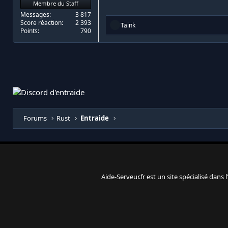
Membre du Staff
Messages
3 817
Score réaction
2 393
R
Taink
Points
790
é
a
c
t
i
o
n
s
:
Forums
Rust
Entraide
Aide-Serveur.fr est un site spécialisé dans