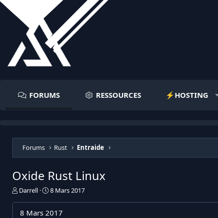
FORUMS
RESSOURCES
⚡️HOSTING
Forums
Rust
Entraide
Oxide Rust Linux
I
D
Darrell
8 Mars 2017
n
a
i
t
8 Mars 2017
t
e