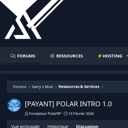
FORUMS
RESSOURCES
⚡️HOSTING
Forums
Garry's Mod
Ressources & Services
[PAYANT] POLAR INTRO
1.0
I
D
Fondateur PolarRP
13 Février 2026
n
a
i
t
Vue principale
Historique
Discussion