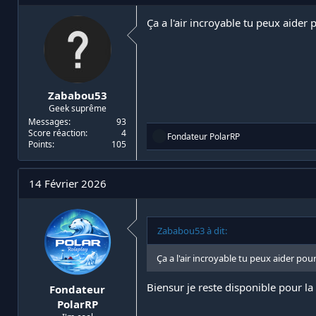
Musique en...
Ça a l'air incroyable tu peux aider 
Zababou53
Geek suprême
Messages
93
Score réaction
4
R
Fondateur PolarRP
Points
105
é
a
c
t
14 Février 2026
i
o
n
s
Zababou53 à dit:
:
Ça a l'air incroyable tu peux aider pou
Biensur je reste disponible pour la
Fondateur
PolarRP