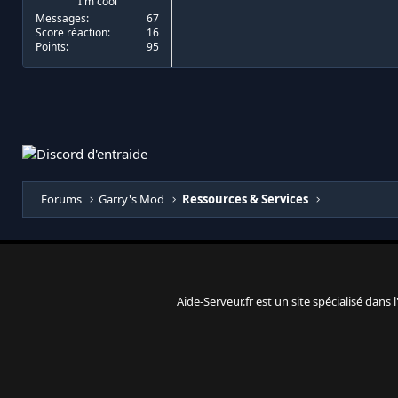
I'm cool
Messages
67
Score réaction
16
Points
95
Forums
Garry's Mod
Ressources & Services
Aide-Serveur.fr est un site spécialisé dans