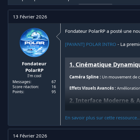
t
e
i
d
a
e
13 Février 2026
t
d
e
é
u
b
Fondateur PolarRP a posté une nou
r
u
d
t
[PAYANT] POLAR INTRO
- La premi
e
l
a
d
Fondateur
1. Cinématique Dynamiq
i
PolarRP
s
I'm cool
Caméra Spline :
Un mouvement de ca
c
Messages
67
u
Score réaction
16
Effets Visuels Avancés :
Amélioration
s
Points
95
s
2. Interface Moderne & 
i
o
Design Épuré :
Une interface minimal
n
En savoir plus sur cette ressource..
Storytelling :
Affichez des textes flot
14 Février 2026
3. Audio & Ambiance