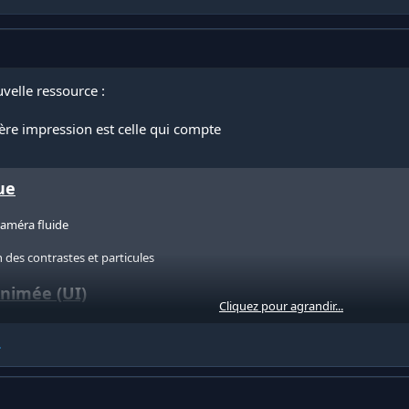
velle ressource :
ère impression est celle qui compte
ue
méra fluide
 des contrastes et particules
Animée (UI)
Cliquez pour agrandir...
iste
.
tants synchronisés (Ex: "Bienvenue à Los Santos", "Une histoire unique") pe