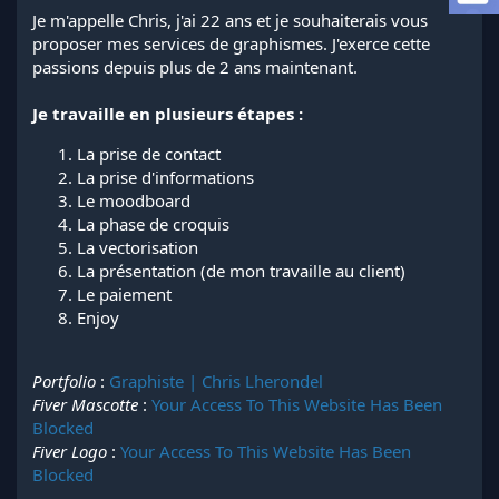
l
Je m'appelle Chris, j'ai 22 ans et je souhaiterais vous
a
proposer mes services de graphismes. J'exerce cette
d
passions depuis plus de 2 ans maintenant.
i
s
Je travaille en plusieurs étapes :
c
u
La prise de contact
s
La prise d'informations
s
i
Le moodboard
o
La phase de croquis
n
La vectorisation
La présentation (de mon travaille au client)
Le paiement
Enjoy
Portfolio
:
Graphiste | Chris Lherondel
Fiver Mascotte
:
Your Access To This Website Has Been
Blocked
Fiver Logo
:
Your Access To This Website Has Been
Blocked