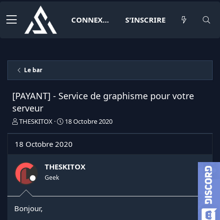
CONNEXION
S'INSCRIRE
Le bar
[PAYANT] - Service de graphisme pour votre
serveur
I
D
THESKITOX
18 Octobre 2020
n
a
i
t
18 Octobre 2020
t
e
i
d
a
e
THESKITOX
t
d
Geek
e
é
u
b
r
u
Bonjour,
d
t
e