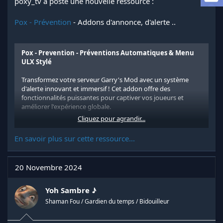
poxy_tv a posté une nouvelle ressource :
a
d
Pox - Prévention
- Addons d'annonce, d'alerte ..
i
s
c
u
Pox - Prevention - Préventions Automatiques & Menu
s
ULX Stylé
s
i
Transformez votre serveur Garry's Mod avec un système
o
d'alerte innovant et immersif ! Cet addon offre des
n
fonctionnalités puissantes pour captiver vos joueurs et
améliorer l'expérience globale.
Cliquez pour agrandir...
Fonctionnalités principales :
En savoir plus sur cette ressource...
1. ** Messages de prévention automatiques :**
- Diffuse automatiquement un message de prévention
toutes les 5 minutes.
20 Novembre 2024
- Plus de
50 messages uniques
pour maintenir vos
joueurs...
Yoh Sambre ♪
Shaman Fou / Gardien du temps / Bidouilleur