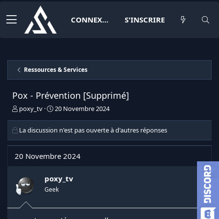
CONNEXION
S'INSCRIRE
Ressources & Services
Pox - Prévention [Supprimé]
I
D
poxy_tv
20 Novembre 2024
n
a
i
t
La discussion n'est pas ouverte à d'autres réponses
t
e
i
d
a
e
20 Novembre 2024
t
d
e
é
poxy_tv
u
b
r
u
Geek
d
t
e
l